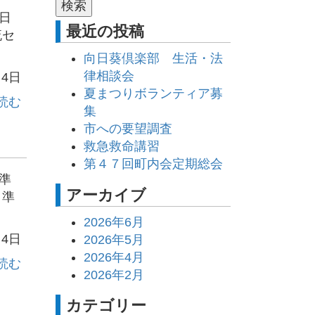
日
最近の投稿
流セ
向日葵倶楽部 生活・法
律相談会
月4日
夏まつりボランティア募
読む
集
市への要望調査
救急救命講習
第４７回町内会定期総会
準
アーカイブ
日準
2026年6月
月4日
2026年5月
2026年4月
読む
2026年2月
カテゴリー