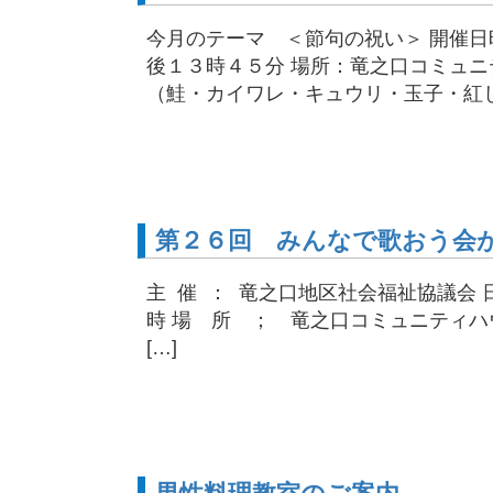
今月のテーマ ＜節句の祝い＞ 開催
後１３時４５分 場所：竜之口コミュニテ
（鮭・カイワレ・キュウリ・玉子・紅しょ
第２６回 みんなで歌おう会
主 催 ： 竜之口地区社会福祉協議会
時 場 所 ； 竜之口コミュニティハ
[…]