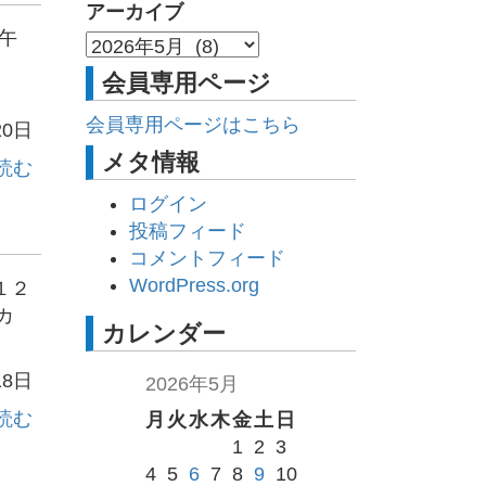
アーカイブ
午
会員専用ページ
会員専用ページはこちら
20日
メタ情報
読む
ログイン
投稿フィード
コメントフィード
WordPress.org
１２
カ
カレンダー
18日
2026年5月
読む
月
火
水
木
金
土
日
1
2
3
4
5
6
7
8
9
10