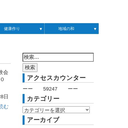
健康作り
地域の和
▼
▼
験会
アクセスカウンター
０
ーー
59247
ーー
28日
カテゴリー
読む
アーカイブ