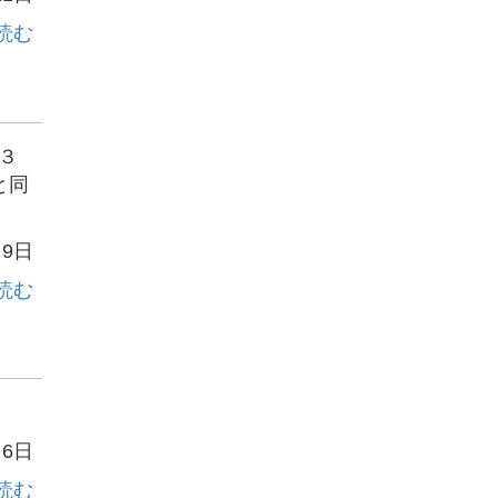
読む
３
と同
月9日
読む
月6日
読む