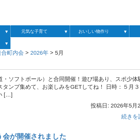
元気な子育て
おいしい物作り
▼
▼
▼
▼
連合町内会
>
2026年
>
5月
道・ソフトボール）と合同開催！遊び場あり、スポ少体
タンプ集めて、お楽しみをGETしてね！ 日時：５月３
[…]
投稿日: 2026年5月
続きを
う会が開催されました