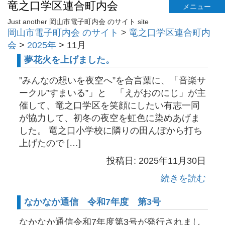
竜之口学区連合町内会
メニュー
Just another 岡山市電子町内会 のサイト site
岡山市電子町内会 のサイト
>
竜之口学区連合町内
会
>
2025年
>
11月
夢花火を上げました。
”みんなの想いを夜空へ”を合言葉に、「音楽サ
ークル”すまいる”」と 「えがおのにじ」が主
催して、竜之口学区を笑顔にしたい有志一同
が協力して、初冬の夜空を虹色に染めあげま
した。 竜之口小学校に隣りの田んぼから打ち
上げたので […]
投稿日: 2025年11月30日
続きを読む
なかなか通信 令和7年度 第3号
なかなか通信令和7年度第3号が発行されまし