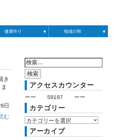
健康作り
地域の和
▼
▼
届き
アクセスカウンター
りま
ーー
59197
ーー
29日
カテゴリー
読む
アーカイブ