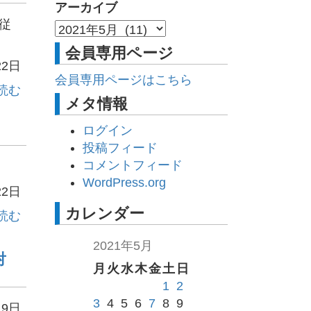
アーカイブ
従
会員専用ページ
22日
会員専用ページはこちら
読む
メタ情報
ログイン
投稿フィード
コメントフィード
WordPress.org
22日
カレンダー
読む
2021年5月
対
月
火
水
木
金
土
日
1
2
3
4
5
6
7
8
9
19日