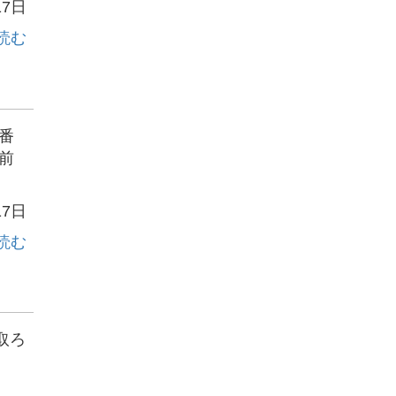
17日
読む
番
前
17日
読む
取ろ
い。