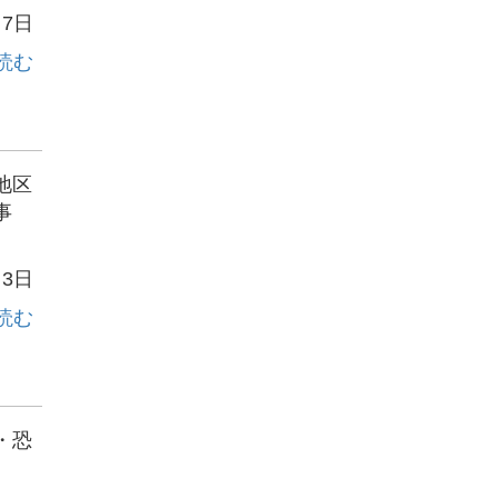
月7日
読む
地区
事
月3日
読む
・恐