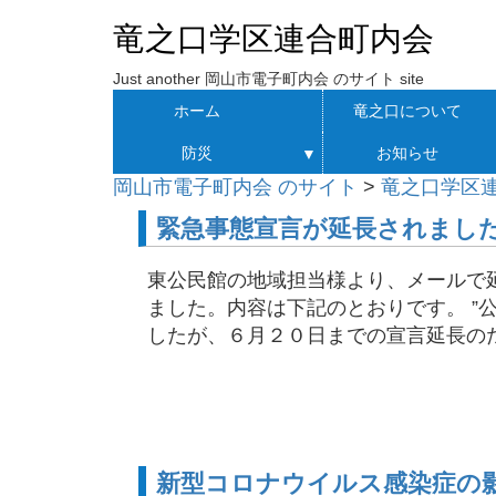
竜之口学区連合町内会
Just another 岡山市電子町内会 のサイト site
ホーム
竜之口について
防災
お知らせ
▼
岡山市電子町内会 のサイト
>
竜之口学区
緊急事態宣言が延長されまし
東公民館の地域担当様より、メールで
ました。内容は下記のとおりです。 ”
したが、６月２０日までの宣言延長のため
新型コロナウイルス感染症の