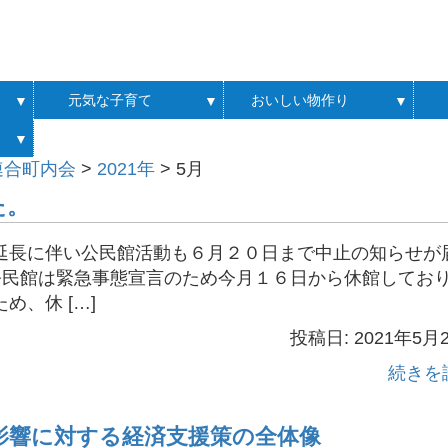
元気な子育て
おいしい物作り
▼
▼
▼
▼
連合町内会
>
2021年
>
5月
た。
延長に伴い公民館活動も６月２０日まで中止の知らせが
公民館は緊急事態宣言のため今月１６日から休館してお
、休 […]
投稿日: 2021年5月
続きを
影響に対する経済支援策の全体像