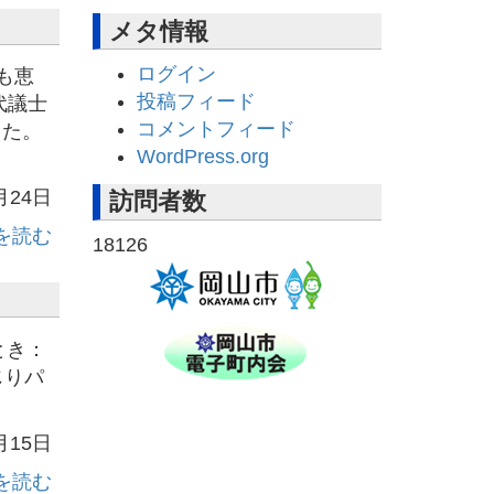
メタ情報
ログイン
も恵
投稿フィード
代議士
コメントフィード
した。
WordPress.org
月24日
訪問者数
を読む
18126
とき：
じりパ
月15日
を読む