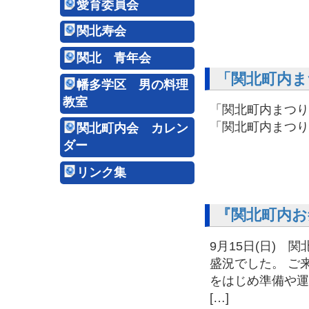
愛育委員会
関北寿会
関北 青年会
「関北町内ま
幡多学区 男の料理
教室
「関北町内まつり
「関北町内まつ
関北町内会 カレン
ダー
リンク集
『関北町内お
9月15日(日)
盛況でした。 ご
をはじめ準備や運
[…]