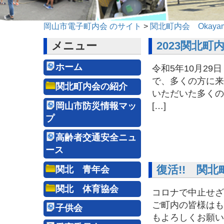
岡山市電子町内会 のサイト
>
関北町内会 Okayama
メニュー
2023関北
ホーム
令和5年10月29
で、多くの方に来
関北町内会の紹介
いただいた多くの
岡山市防災情報マッ
[…]
プ
高齢者交通安全ニュ
ース
復活!! 関
関北 青年会
関北 体育協会
コロナで中止せざ
ご町内の皆様はも
子供会
もよろしくお願いい