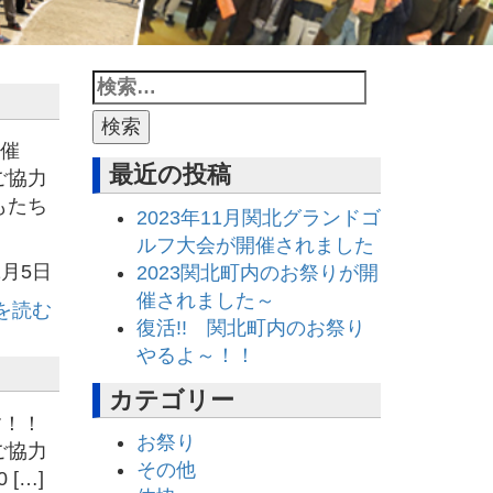
開催
最近の投稿
ご協力
もたち
2023年11月関北グランドゴ
ルフ大会が開催されました
1月5日
2023関北町内のお祭りが開
催されました～
を読む
復活!! 関北町内のお祭り
やるよ～！！
カテゴリー
す！！
お祭り
ご協力
その他
[…]