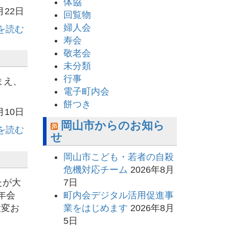
体協
月22日
回覧物
婦人会
を読む
寿会
敬老会
未分類
行事
まえ、
電子町内会
餅つき
月10日
岡山市からのお知ら
を読む
せ
岡山市こども・若者の自殺
危機対応チーム
2026年8月
7日
たが大
町内会デジタル活用促進事
年会
業をはじめます
2026年8月
大変お
5日