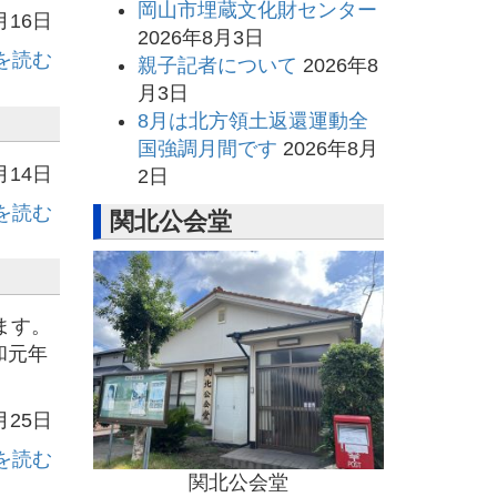
岡山市埋蔵文化財センター
月16日
2026年8月3日
を読む
親子記者について
2026年8
月3日
8月は北方領土返還運動全
国強調月間です
2026年8月
月14日
2日
を読む
関北公会堂
ます。
和元年
月25日
を読む
関北公会堂