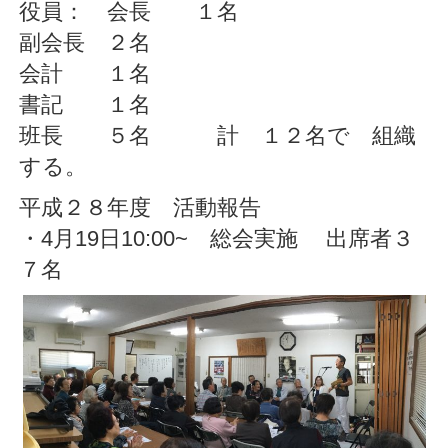
役員： 会長 １名
副会長 ２名
会計 １名
書記 １名
班長 ５名 計 １２名で 組織
する。
平成２８年度 活動報告
・4月19日10:00~ 総会実施 出席者３
７名