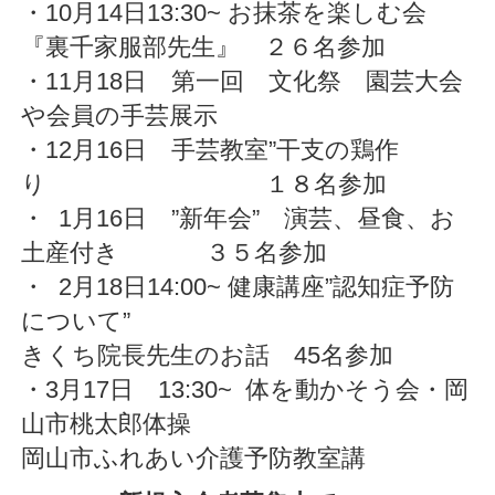
・10月14日13:30~ お抹茶を楽しむ会
『裏千家服部先生』 ２６名参加
・11月18日 第一回 文化祭 園芸大会
や会員の手芸展示
・12月16日 手芸教室”干支の鶏作
り １８名参加
・ 1月16日 ”新年会” 演芸、昼食、お
土産付き ３５名参加
・ 2月18日14:00~ 健康講座”認知症予防
について”
きくち院長先生のお話 45名参加
・3月17日 13:30~ 体を動かそう会・岡
山市桃太郎体操
岡山市ふれあい介護予防教室講