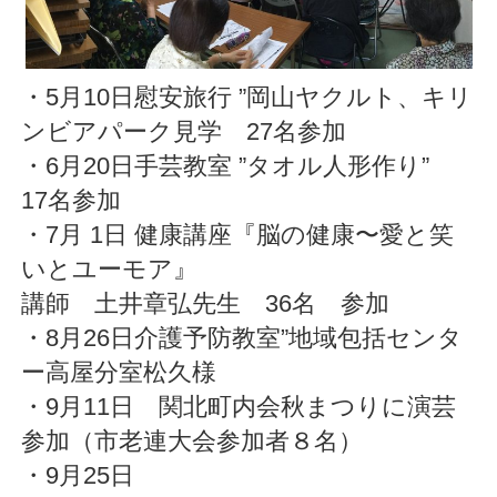
・5月10日慰安旅行 ”岡山ヤクルト、キリ
ンビアパーク見学 27名参加
・6月20日手芸教室 ”タオル人形作り”
17名参加
・7月 1日 健康講座『脳の健康〜愛と笑
いとユーモア』
講師 土井章弘先生 36名 参加
・8月26日介護予防教室”地域包括センタ
ー高屋分室松久様
・9月11日 関北町内会秋まつりに演芸
参加（市老連大会参加者８名）
・9月25日