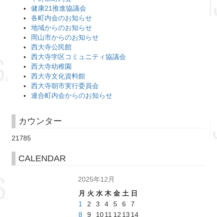
健康21推進協議会
各町内会のお知らせ
地域からのお知らせ
岡山市からのお知らせ
西大寺公民館
西大寺学区コミュニティ協議会
西大寺幼稚園
西大寺文化資料館
西大寺朝市実行委員会
連合町内会からのお知らせ
カウンター
21785
CALENDAR
2025年12月
月
火
水
木
金
土
日
1
2
3
4
5
6
7
8
9
10
11
12
13
14