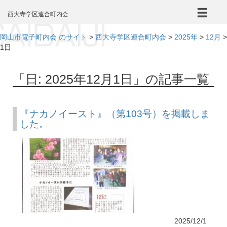
本
文
西大寺学区連合町内会
へ
岡山市電子町内会 のサイト
>
西大寺学区連合町内会
>
2025年
>
12月
>
1日
「日:
2025年12月1日
」の記事一覧
『ナカノイースト』（第103号）を掲載しま
した。
2025/12/1