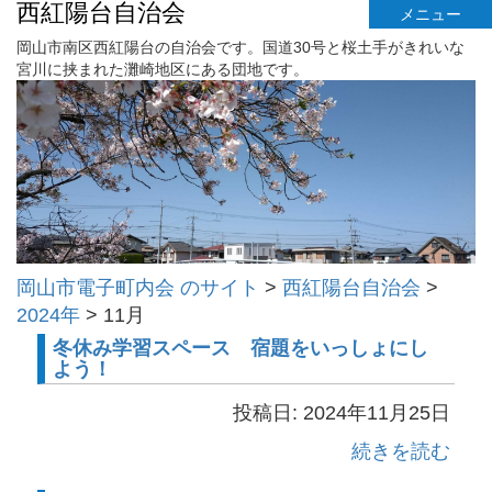
西紅陽台自治会
メニュー
岡山市南区西紅陽台の自治会です。国道30号と桜土手がきれいな
宮川に挟まれた灘崎地区にある団地です。
岡山市電子町内会 のサイト
>
西紅陽台自治会
>
2024年
>
11月
冬休み学習スペース 宿題をいっしょにし
よう！
投稿日: 2024年11月25日
続きを読む