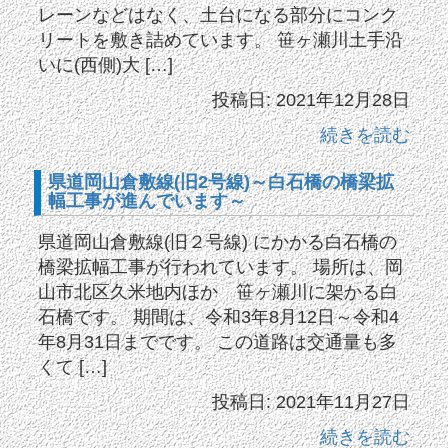
レーンなどはなく、土台になる部分にコンク
リートを敷き詰めています。 笹ヶ瀬川土手沿
いに(西側)大 […]
投稿日: 2021年12月28日
続きを読む
県道岡山倉敷線(旧2号線)～白石橋の橋梁拡
幅工事が進んでいます～
県道岡山倉敷線(旧２号線) にかかる白石橋の
橋梁拡幅工事が行われています。 場所は、岡
山市北区久米地内ほか 笹ヶ瀬川に架かる白
石橋です。 期間は、令和3年8月12日～令和4
年8月31日までです。 この道路は交通量も多
くて […]
投稿日: 2021年11月27日
続きを読む