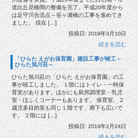
道比丘尼橋間の整備を完了。平成20年度から
は足守川合流点～笹ヶ瀬橋の工事を進めてき
ました。 現在 […]
投稿日: 2019年3月10日
続きを読む
「ひらた えがお保育園」建設工事が竣工～
ひらた旭川荘～
ひらた旭川莊の「ひらた えがお保育園」の工
事が竣工しました。 １階にはトイレ・一時保
育室があります。ほかにも厨房調理室・乳児
室・ほふくコーナーもあります。 保育室、２
歳児多目的室も同じ１階です、廊下も広いで
す。 ２階には […]
投稿日: 2019年2月24日
続きを読む