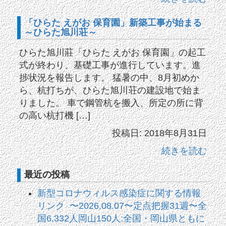
「ひらた えがお 保育園」新築工事が始まる
～ひらた旭川荘～
ひらた旭川莊「ひらた えがお 保育園」の起工
式が終わり、基礎工事が進行しています。進
捗状況を報告します。 猛暑の中、8月初めか
ら、杭打ちが、ひらた旭川荘の建設地で始ま
りました。 車で鋼管杭を搬入、所定の所に背
の高い杭打機 […]
投稿日: 2018年8月31日
続きを読む
最近の投稿
新型コロナウィルス感染症に関する情報
リンク 〜2026.08.07〜定点把握31週〜全
国6,332人岡山150人:全国・岡山県ともに