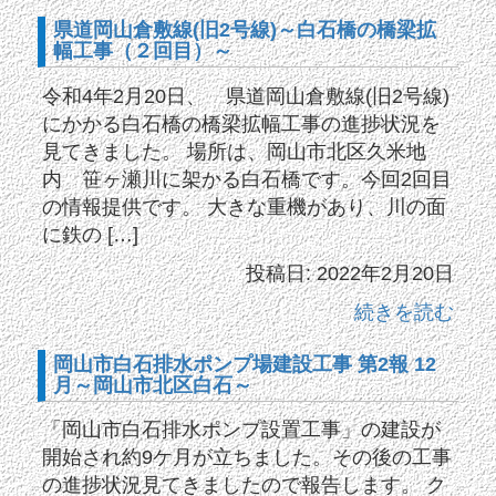
県道岡山倉敷線(旧2号線)～白石橋の橋梁拡
幅工事（２回目）～
令和4年2月20日、 県道岡山倉敷線(旧2号線)
にかかる白石橋の橋梁拡幅工事の進捗状況を
見てきました。 場所は、岡山市北区久米地
内 笹ヶ瀬川に架かる白石橋です。今回2回目
の情報提供です。 大きな重機があり、川の面
に鉄の […]
投稿日: 2022年2月20日
続きを読む
岡山市白石排水ポンプ場建設工事 第2報 12
月～岡山市北区白石～
「岡山市白石排水ポンプ設置工事」の建設が
開始され約9ケ月が立ちました。その後の工事
の進捗状況見てきましたので報告します。 ク