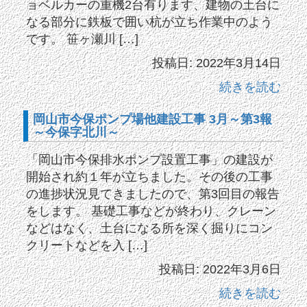
ョベルカーの重機2台有ります、建物の土台に
なる部分に鉄板で囲い杭が立ち作業中のよう
です。 笹ヶ瀬川 […]
投稿日: 2022年3月14日
続きを読む
岡山市今保ポンプ場他建設工事 3月～第3報
～今保字北川～
「岡山市今保排水ポンプ設置工事」の建設が
開始され約１年が立ちました。その後の工事
の進捗状況見てきましたので、第3回目の報告
をします。 基礎工事などが終わり、クレーン
などはなく、土台になる所を深く掘りにコン
クリートなどを入 […]
投稿日: 2022年3月6日
続きを読む