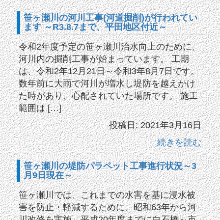
笹ヶ瀬川の河川工事(河道掘削)が行われてい
ます ～R3.8.7まで、平田地区付近～
令和2年度予定の笹ヶ瀬川治水向上のために、
河川内の掘削工事が始まっています。 工期
は、令和2年12月21日～令和3年8月7日です。
数年前に大雨で河川が増水し堤防を越えかけ
た時があり、心配されていた場所です。 施工
範囲は […]
投稿日: 2021年3月16日
続きを読む
笹ヶ瀬川の堤防パラペット工事進行状況～3
月9日現在～
笹ヶ瀬川では、これまでの水害を基に浸水被
害を防止・軽減するために、昭和63年から河
川改修を実施。平成20年度までに白石橋～市