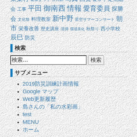
平田
御南西
情報
愛育委員
探勝
会
工事
新中野
朝
会
料理教室
文化祭
星空サマーコンサート
市
栄養改善
西小学校
歴史講座
清掃
秋祭り
環境美化
辰巳
防災
検索
サブメニュー
2019防災訓練計画情報
Google マップ
Web更新履歴
島さんの「私の水彩画」
test
MENU
ホーム