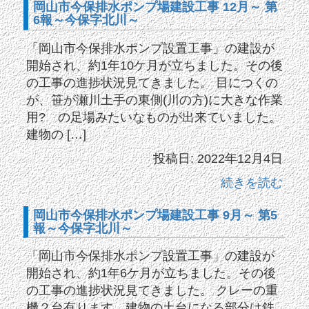
岡山市今保排水ポンプ場建設工事 12月～ 第
6報～今保字北川～
「岡山市今保排水ポンプ設置工事」の建設が
開始され、約1年10ケ月が立ちました。その後
の工事の進捗状況見てきました。 目につくの
が、笹が瀬川土手の東側(川の方)に大きな作業
用? の足場みたいなものが出来ていました。
建物の […]
投稿日: 2022年12月4日
続きを読む
岡山市今保排水ポンプ場建設工事 9月～ 第5
報～今保字北川～
「岡山市今保排水ポンプ設置工事」の建設が
開始され、約1年6ケ月が立ちました。その後
の工事の進捗状況見てきました。 クレーの重
機２台有ります、建物の土台になる部分は鉄