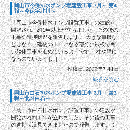
岡山市今保排水ポンプ場建設工事 7月～ 第4
報～今保字北川～
「岡山市今保排水ポンプ設置工事」の建設が
開始され、約1年以上が立ちました。その後の
工事の進捗状況を報告します。 大きな重機な
どはなく、建物の土台になる部分に鉄板で囲
い躯体工事を進めているようです。 柱や壁に
なるのでいょう […]
投稿日: 2022年7月1日
続きを読む
岡山市白石排水ポンプ場建設工事 3月～ 第3
報～北区白石～
「岡山市白石排水ポンプ設置工事」の建設が
開始され約１年が立ちました。その後の工事
の進捗状況見てきましたので報告します。 シ