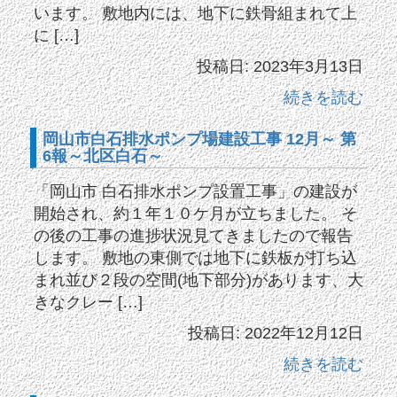
います。 敷地内には、地下に鉄骨組まれて上
に […]
投稿日: 2023年3月13日
続きを読む
岡山市白石排水ポンプ場建設工事 12月～ 第
6報～北区白石～
「岡山市 白石排水ポンプ設置工事」の建設が
開始され、約１年１０ケ月が立ちました。 そ
の後の工事の進捗状況見てきましたので報告
します。 敷地の東側では地下に鉄板が打ち込
まれ並び２段の空間(地下部分)があります、大
きなクレー […]
投稿日: 2022年12月12日
続きを読む