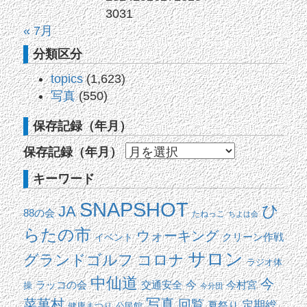
30
31
« 7月
分類区分
topics
(1,623)
写真
(550)
保存記録（年月）
保存記録（年月）
キーワード
SNAPSHOT
ひ
JA
88の会
たねっこ
ちよは会
らたの市
ウォーキング
イベント
クリーン作戦
サロン
コロナ
グランドゴルフ
ラジオ体
中仙道
今
交通安全
今
ラッコの会
今村宮
操
今分団
写真
菜菓村
回覧
定期総
夏祭り
健康まつり
公民館