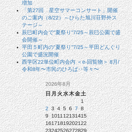
増加
「第27回 星空サマーコンサート」開催
のご案内（8/22）～ひらた旭川荘野外ス
テージ～
辰巳町内会で”夏祭り”7/25～辰巳公園で盛
会開催～
平田５町内の”夏祭り”7/25～平田どんぐり
公園で盛況開催
西学区22単位町内会内 ＜e-回覧物＞ 8月/
令和8年〜市民のひろば‥等々〜
2026年8月
日
月
火
水
木
金
土
1
2
3
4
5
6
7
8
9
10
11
12
13
14
15
16
17
18
19
20
21
22
23
24
25
26
27
28
29