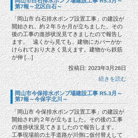
岡山市白石排水ポンプ場建設工事 R5.3月～
第7報～北区白石～
「岡山市 白石排水ポンプ設置工事」の建設が
開始され、約２年５か月が立ちました。その
後の工事の進捗状況見てきましたので報告し
ます。 遠くから見ても、建物にカバーがか
けられており大きく見えます。建物から鉄筋
が伸 […]
投稿日: 2023年3月28日
続きを読む
岡山市今保排水ポンプ場建設工事 R5.3月～
第7報～今保字北川～
「岡山市 今保排水ポンプ設置工事」の建設が
開始され約２年が立ちました。その後の工事
の進捗状況見てきましたので報告します。
工事現場前の土手道路が川側に仮付替えして