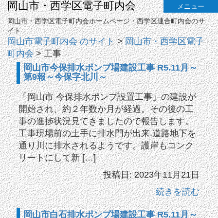
岡山市・西学区電子町内会
メニュー
岡山市・西学区電子町内会ホームページ・西学区連合町内会のサ
イト
岡山市電子町内会 のサイト
>
岡山市・西学区電子
町内会
>
工事
岡山市今保排水ポンプ場建設工事 R5.11月～
第9報～今保字北川～
「岡山市 今保排水ポンプ設置工事」の建設が
開始され、約２年数か月が経過。その後の工
事の進捗状況見てきましたので報告します。
工事現場前の土手に排水門が出来.道路地下を
通り川に排水されるようです。護岸もコンク
リートにして新 […]
投稿日: 2023年11月21日
続きを読む
岡山市白石排水ポンプ場建設工事 R5.11月～