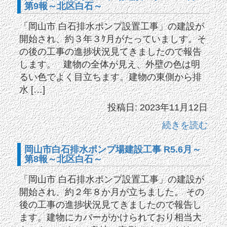
第9報～北区白石～
「岡山市 白石排水ポンプ設置工事」の建設が
開始され、約３年３ｹ月がたっていましす。そ
の後の工事の進捗状況見てきましたので報告
します。 建物の全体が見え、外壁の色は明
るい色でよく目立ちます。建物の東側から排
水 […]
投稿日: 2023年11月12日
続きを読む
岡山市白石排水ポンプ場建設工事 R5.6月～
第8報～北区白石～
「岡山市 白石排水ポンプ設置工事」の建設が
開始され、約２年８か月が立ちました。 その
後の工事の進捗状況見てきましたので報告し
ます。建物にカバーがかけられており相当大