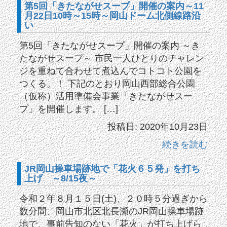
第5回「きたながせスープ」開催の案内～11
月22日10時～15時～岡山ドーム北側線路沿
い
第5回「きたながせスープ」開催の案内 ～き
たながせスープ～ 市民一人ひとりのチャレン
ジを重ねて合わせて煮込んでコトコト公園を
つくる。！ 下記のとおり岡山西部総合公園
（仮称）活用準備会事業「きたながせスー
プ」を開催します。 […]
投稿日: 2020年10月23日
続きを読む
JR岡山操車場跡地で「花火６５発」を打ち
上げ ～8/15夜～
令和２年８月１５日(土)、２０時５分過ぎから
数分間、岡山市北区北長瀬のJR岡山操車場跡
地で、事前告知のない「花火」が打ち上げら