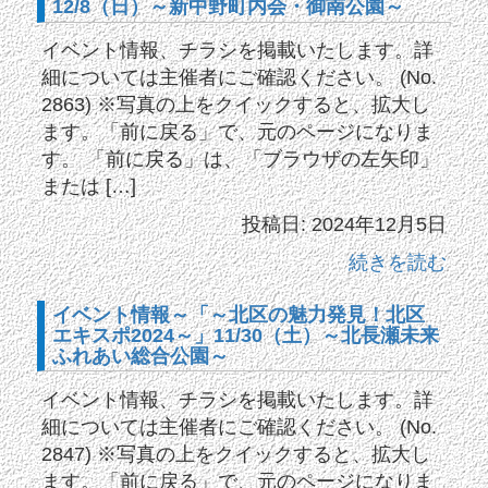
12/8（日）～新中野町内会・御南公園～
イベント情報、チラシを掲載いたします。詳
細については主催者にご確認ください。 (No.
2863) ※写真の上をクイックすると、拡大し
ます。「前に戻る」で、元のページになりま
す。 「前に戻る」は、「ブラウザの左矢印」
または […]
投稿日: 2024年12月5日
続きを読む
イベント情報～「～北区の魅力発見！北区
エキスポ2024～」11/30（土）～北長瀬未来
ふれあい総合公園～
イベント情報、チラシを掲載いたします。詳
細については主催者にご確認ください。 (No.
2847) ※写真の上をクイックすると、拡大し
ます。「前に戻る」で、元のページになりま