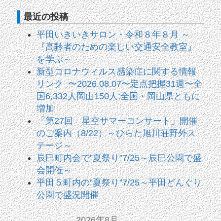
最近の投稿
平田いきいきサロン・令和８年８月 ～
『高齢者のための楽しい交通安全教室』
を学ぶ～
新型コロナウィルス感染症に関する情報
リンク 〜2026.08.07〜定点把握31週〜全
国6,332人岡山150人:全国・岡山県ともに
増加
「第27回 星空サマーコンサート」開催
のご案内（8/22）～ひらた旭川荘野外ス
テージ～
辰巳町内会で”夏祭り”7/25～辰巳公園で盛
会開催～
平田５町内の”夏祭り”7/25～平田どんぐり
公園で盛況開催
2026年8月