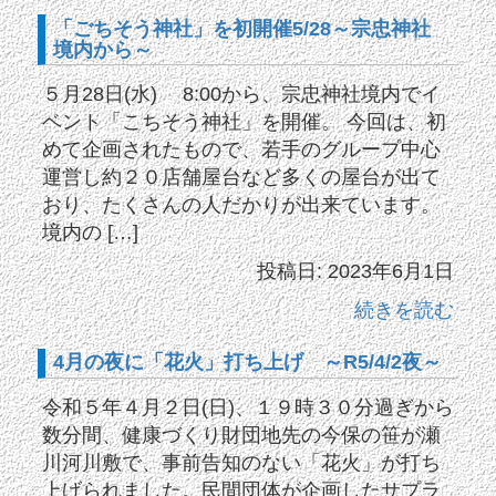
「ごちそう神社」を初開催5/28～宗忠神社
境内から～
５月28日(水) 8:00から、宗忠神社境内でイ
ベント「こちそう神社」を開催。 今回は、初
めて企画されたもので、若手のグループ中心
運営し約２０店舗屋台など多くの屋台が出て
おり、たくさんの人だかりが出来ています。
境内の […]
投稿日: 2023年6月1日
続きを読む
4月の夜に「花火」打ち上げ ～R5/4/2夜～
令和５年４月２日(日)、１９時３０分過ぎから
数分間、健康づくり財団地先の今保の笹が瀬
川河川敷で、事前告知のない「花火」が打ち
上げられました。民間団体が企画したサプラ