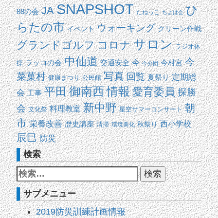
SNAPSHOT
ひ
JA
88の会
たねっこ
ちよは会
らたの市
ウォーキング
イベント
クリーン作戦
サロン
コロナ
グランドゴルフ
ラジオ体
中仙道
今
交通安全
今
ラッコの会
今村宮
操
今分団
写真
菜菓村
回覧
定期総
夏祭り
健康まつり
公民館
平田
御南西
情報
愛育委員
探勝
会
工事
新中野
朝
会
料理教室
文化祭
星空サマーコンサート
市
栄養改善
西小学校
歴史講座
清掃
秋祭り
環境美化
辰巳
防災
検索
サブメニュー
2019防災訓練計画情報