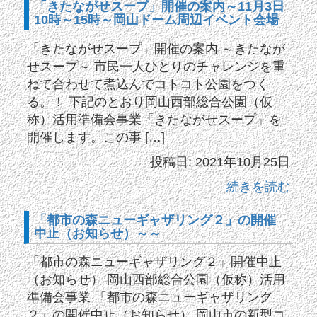
「きたながせスープ」開催の案内～11月3日
10時～15時～岡山ドーム周辺イベント会場
「きたながせスープ」開催の案内 ～きたなが
せスープ～ 市民一人ひとりのチャレンジを重
ねて合わせて煮込んでコトコト公園をつく
る。！ 下記のとおり岡山西部総合公園（仮
称）活用準備会事業「きたながせスープ」を
開催します。この事 […]
投稿日: 2021年10月25日
続きを読む
「都市の森ニューギャザリング２」の開催
中止（お知らせ）～～
「都市の森ニューギャザリング２」開催中止
（お知らせ） 岡山西部総合公園（仮称）活用
準備会事業 「都市の森ニューギャザリング
２」の開催中止（お知らせ） 岡山市の新型コ