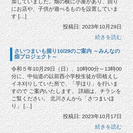
加していました。畑の横に小屋があり、回り
にお店や、子供が遊べるものを設置していま
す […]
投稿日: 2023年10月29日
続きを読む
さいつまいも掘り10/29のご案内 ～みんなの
畑プロジェクト～
令和５年10月29日（日）、10時00分～13時00
分に、中仙道の以前西小学校生徒が田植えし
イネ刈りしていた所で、「芋ほり」を行いま
すので ご案内いたします。 詳細は、チラシを
ご覧ください。 北川さんから「さつまいほ
り」 […]
投稿日: 2023年10月17日
続きを読む