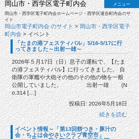
岡山市・西学区電子町内会
メニュー
岡山市・西学区電子町内会ホームページ・西学区連合町内会のサ
イト
岡山市電子町内会 のサイト
>
岡山市・西学区電子
町内会
>
イベント
「たまの港フェスティバル」5/16-5/17に行
ってきました～出射一雄～
2026年５月17日（日）息子の運転で、【たま
の港フェスティバル】に行ってきました。 自
衛隊の軍艦や大砲その他のその他の物を一般
公開していました。 出射一雄 (N
o.314 […]
投稿日: 2026年5月18日
続きを読む
イベント情報～「第13回餅つき・豚汁の
会・ちよは会やさいクラブ青空市」