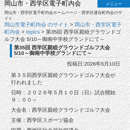
岡山市・西学区電子町内会
メニュー
岡山市・西学区電子町内会ホームページ・西学区連合町内会のサ
イト
岡山市電子町内会 のサイト
>
岡山市・西学区電子
町内会
>
topics
>
第35回 西学区親睦グラウンドゴ
ルフ大会 5/10～御南中学校グランドにて～
第35回 西学区親睦グラウンドゴルフ大会
5/10～御南中学校グランドにて～
投稿日:2026年5月10日
第３５回西学区親睦グラウンドゴルフ大会が
行われました
日時：２０２６年５月１０日（日）試合開始
９：００～
大会名：西学区親睦グラウンドゴルフ大会
主催：西学区スポーツ協会