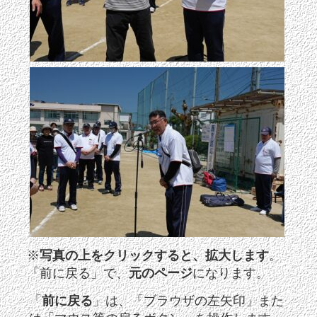
※
写真の上をクリックすると、拡大します
。
「前に戻る」で、
元のページ
になります。
「
前に戻る
」は、「ブラウザの左矢印」また