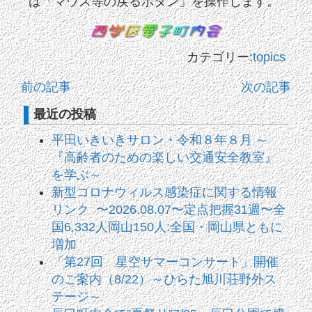
は「マウス等の戻るボタン」を操作します。
カテゴリー:
topics
前の記事
次の記事
最近の投稿
平田いきいきサロン・令和８年８月 ～
『高齢者のための楽しい交通安全教室』
を学ぶ～
新型コロナウィルス感染症に関する情報
リンク 〜2026.08.07〜定点把握31週〜全
国6,332人岡山150人:全国・岡山県ともに
増加
「第27回 星空サマーコンサート」開催
のご案内（8/22）～ひらた旭川荘野外ス
テージ～