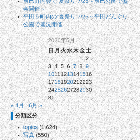
辰巳町内会で”夏祭り”7/25～辰巳公園で盛
会開催～
平田５町内の”夏祭り”7/25～平田どんぐり
公園で盛況開催
2026年5月
日
月
火
水
木
金
土
1
2
3
4
5
6
7
8
9
10
11
12
13
14
15
16
17
18
19
20
21
22
23
24
25
26
27
28
29
30
31
« 4月
6月 »
分類区分
topics
(1,624)
写真
(550)