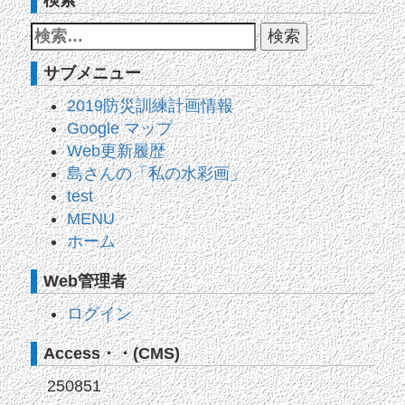
サブメニュー
2019防災訓練計画情報
Google マップ
Web更新履歴
島さんの「私の水彩画」
test
MENU
ホーム
Web管理者
ログイン
Access・・(CMS)
250851