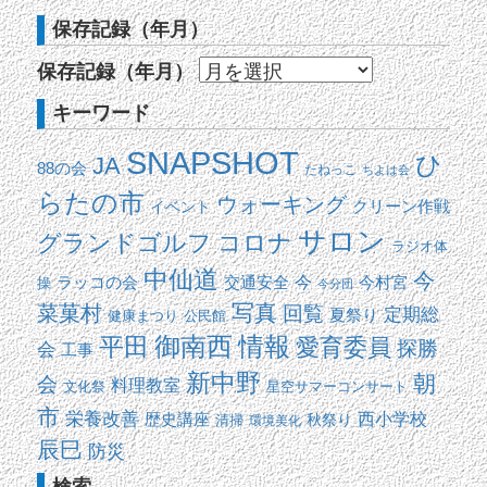
保存記録（年月）
保存記録（年月）
キーワード
SNAPSHOT
ひ
JA
88の会
たねっこ
ちよは会
らたの市
ウォーキング
イベント
クリーン作戦
サロン
コロナ
グランドゴルフ
ラジオ体
中仙道
今
交通安全
今
ラッコの会
今村宮
操
今分団
写真
菜菓村
回覧
定期総
夏祭り
健康まつり
公民館
平田
御南西
情報
愛育委員
探勝
会
工事
新中野
朝
会
料理教室
文化祭
星空サマーコンサート
市
栄養改善
西小学校
歴史講座
清掃
秋祭り
環境美化
辰巳
防災
検索