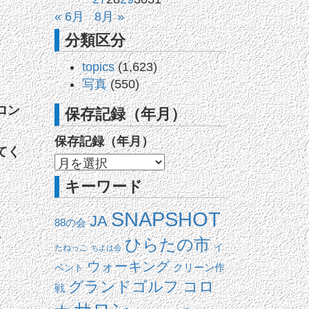
« 6月
8月 »
分類区分
topics
(1,623)
写真
(550)
ロン
保存記録（年月）
保存記録（年月）
てく
キーワード
SNAPSHOT
」
JA
88の会
し
ひらたの市
イ
たねっこ
ちよは会
ウォーキング
ベント
クリーン作
コロ
グランドゴルフ
戦