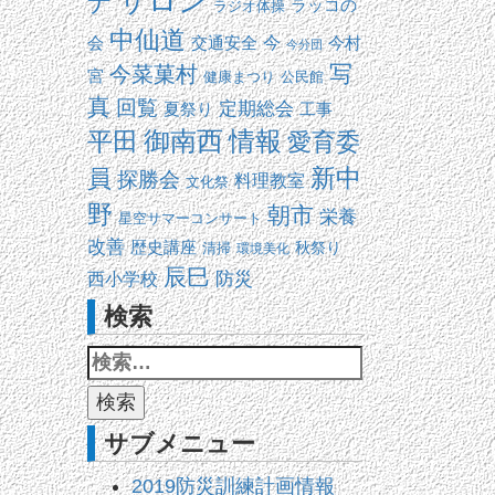
サロン
ナ
ラッコの
ラジオ体操
中仙道
交通安全
今
会
今村
今分団
写
今菜菓村
宮
健康まつり
公民館
真
回覧
定期総会
夏祭り
工事
平田
御南西
情報
愛育委
新中
員
探勝会
料理教室
文化祭
野
朝市
栄養
星空サマーコンサート
改善
歴史講座
清掃
秋祭り
環境美化
辰巳
防災
西小学校
検索
サブメニュー
2019防災訓練計画情報