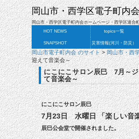
岡山市・西学区電子町内
岡山市・西学区電子町内会ホームページ・西学区連合
HOT NEWS
topics一覧
SNAPSHOT
災害情報(河川・防災）
岡山市電子町内会 のサイト
>
岡山市・西
迎えて音楽会～
にこにこサロン辰巳 7月～
て音楽会～
にこにこサロン辰巳
7月23日 水曜日
「楽しい音
辰巳公会堂で開催されました。