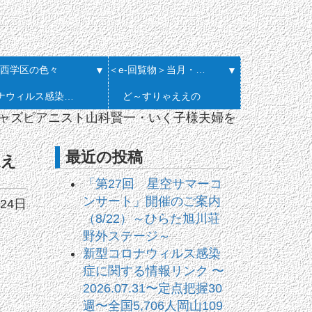
西学区の色々
＜e-回覧物＞当月・履歴一覧
▼
▼
コロナウィルス感染症に関する情報リンク
ど～すりゃええの
ジャズピアニスト山科賢一・いく子様夫婦を
最近の投稿
迎え
「第27回 星空サマーコ
ンサート」開催のご案内
24日
（8/22）～ひらた旭川荘
野外ステージ～
新型コロナウィルス感染
症に関する情報リンク 〜
2026.07.31〜定点把握30
週〜全国5,706人岡山109