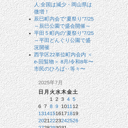
人:全国は減少・岡山県は
微増！
辰巳町内会で”夏祭り”7/25
～辰巳公園で盛会開催～
平田５町内の”夏祭り”7/25
～平田どんぐり公園で盛
況開催
西学区22単位町内会内 ＜
e-回覧物＞ 8月/令和8年〜
市民のひろば‥等々〜
2025年7月
日
月
火
水
木
金
土
1
2
3
4
5
6
7
8
9
10
11
12
13
14
15
16
17
18
19
20
21
22
23
24
25
26
27
28
29
30
31