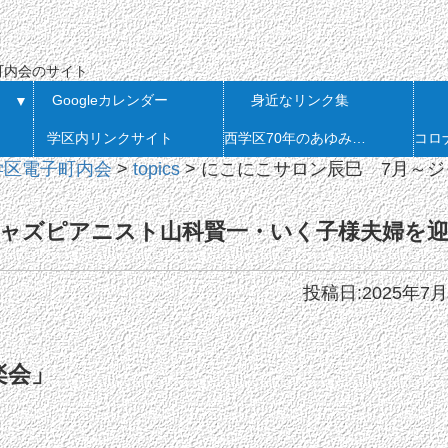
会
町内会のサイト
Googleカレンダー
身近なリンク集
▼
学区内リンクサイト
西学区70年のあゆみ 発刊
学区電子町内会
>
topics
>
にこにこサロン辰巳 7月～
ジャズピアニスト山科賢一・いく子様夫婦を
投稿日:2025年7月
楽会」