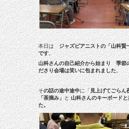
本日は
ジャズピアニストの「山科賢
です
。
山科さんの自己紹介から始まり
季節
ださり会場は笑いに包まれました
。
そ
の話の途中途中
に「
見上げてごらん
「茶摘み」
と
山科さんのキーボードと
た。