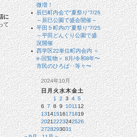
微増！
辰巳町内会で”夏祭り”7/25
話に
～辰巳公園で盛会開催～
って
平田５町内の”夏祭り”7/25
～平田どんぐり公園で盛
況開催
西学区22単位町内会内 ＜
e-回覧物＞ 8月/令和8年〜
市民のひろば‥等々〜
2024年10月
日
月
火
水
木
金
土
1
2
3
4
5
6
7
8
9
10
11
12
13
14
15
16
17
18
19
20
21
22
23
24
25
26
27
28
29
30
31
« 9月
11月 »