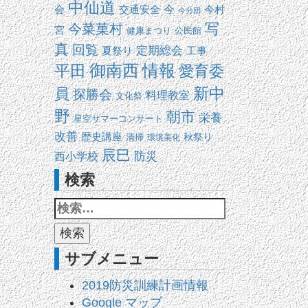
中仙道
交通安全
今
会
今村
今分団
写
今菜菓村
宮
健康まつり
公民館
真
回覧
定期総会
夏祭り
工事
平田
御南西
情報
愛育委
新中
員
探勝会
料理教室
文化祭
野
朝市
栄養
星空サマーコンサート
改善
歴史講座
清掃
秋祭り
環境美化
辰巳
防災
西小学校
検索
サブメニュー
2019防災訓練計画情報
Google マップ