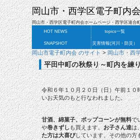
岡山市・西学区電子町内
岡山市・西学区電子町内会ホームページ・西学区連合
HOT NEWS
topics一覧
SNAPSHOT
災害情報(河川・防災）
岡山市電子町内会 のサイト
>
岡山市・西
平田中町の秋祭り～町内を練り歩
令和６年１０月２０日（日）午前１０
いお天気のもと行なわれました。
甘酒、綿菓子、ポップコーンが無料
で
や
巻きずし
も買えます。
お子さん達
は
た方は大喜び
しています。その他の方