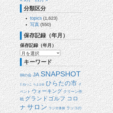
分類区分
topics
(1,623)
写真
(550)
保存記録（年月）
保存記録（年月）
キーワード
SNAPSHOT
JA
88の会
ひらたの市
イ
たねっこ
ちよは会
ウォーキング
ベント
クリーン作
コロ
グランドゴルフ
戦
サロン
ナ
ラッコの
ラジオ体操