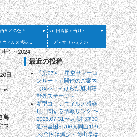
西学区の色々
＜e-回覧物＞当月・履歴一覧
▼
▼
コロナウィルス感染症に関する情報リンク
ど～すりゃええの
歩く～2024
最近の投稿
「第27回 星空サマーコ
20日
ンサート」開催のご案内
、よ
（8/22）～ひらた旭川荘
野外ステージ～
新型コロナウィルス感染
症に関する情報リンク 〜
き鳥
2026.07.31〜定点把握30
たっ
週〜全国5,706人岡山109
人:全国は減少・岡山県は