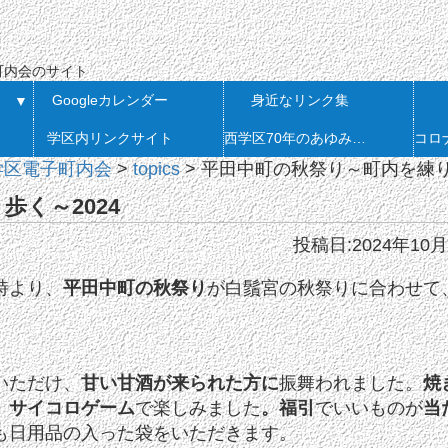
会
町内会のサイト
Googleカレンダー
身近なリンク集
▼
学区内リンクサイト
西学区70年のあゆみ 発刊
学区電子町内会
>
topics
>
平田中町の秋祭り～町内を練り
く～2024
投稿日:2024年10月
時より、
平田中町の秋祭り
が白鬚宮の秋祭りに合わせて
いただけ、
甘い甘酒が来られた方に
振舞われました。
焼
、
サイコロゲーム
で楽しみました
。福引
でいいものが
当
も日用品の入った袋をいただきます。