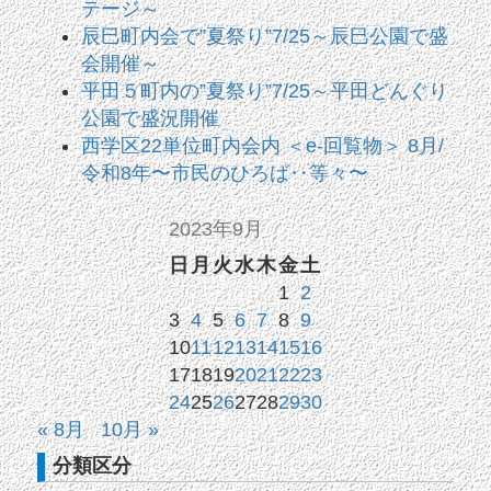
テージ～
辰巳町内会で”夏祭り”7/25～辰巳公園で盛
会開催～
平田５町内の”夏祭り”7/25～平田どんぐり
公園で盛況開催
西学区22単位町内会内 ＜e-回覧物＞ 8月/
令和8年〜市民のひろば‥等々〜
2023年9月
日
月
火
水
木
金
土
1
2
3
4
5
6
7
8
9
10
11
12
13
14
15
16
17
18
19
20
21
22
23
24
25
26
27
28
29
30
« 8月
10月 »
分類区分