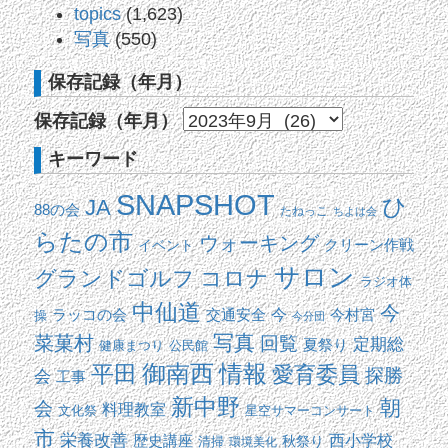
topics
(1,623)
写真
(550)
保存記録（年月）
保存記録（年月）
キーワード
SNAPSHOT
ひ
JA
88の会
たねっこ
ちよは会
らたの市
ウォーキング
イベント
クリーン作戦
サロン
コロナ
グランドゴルフ
ラジオ体
中仙道
今
交通安全
今
ラッコの会
今村宮
操
今分団
写真
菜菓村
回覧
定期総
夏祭り
健康まつり
公民館
平田
御南西
情報
愛育委員
探勝
会
工事
新中野
朝
会
料理教室
文化祭
星空サマーコンサート
市
栄養改善
西小学校
歴史講座
清掃
秋祭り
環境美化