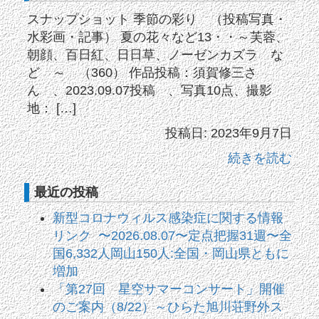
スナップショット 季節の彩り （投稿写真・
水彩画・記事） 夏の花々など13・・～芙蓉、
朝顔、百日紅、日日草、ノーゼンカズラ な
ど ～ （360） 作品投稿：須賀修三さ
ん 、2023.09.07投稿 、写真10点、撮影
地： […]
投稿日: 2023年9月7日
続きを読む
最近の投稿
新型コロナウィルス感染症に関する情報
リンク 〜2026.08.07〜定点把握31週〜全
国6,332人岡山150人:全国・岡山県ともに
増加
「第27回 星空サマーコンサート」開催
のご案内（8/22）～ひらた旭川荘野外ス