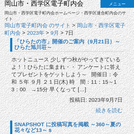
岡山市・西学区電子町内会
メニュー
岡山市・西学区電子町内会ホームページ・西学区連合町内会のサ
イト
岡山市電子町内会 のサイト
>
岡山市・西学区電子
町内会
>
2023年
>
9月
>
7日
「ひらたの市」開催のご案内（9月21日）～
ひらた旭川荘～
ホットニュース 少しずつ秋がやってきている
よ！！ひらたに集まれ・・ アンケートに答え
てプレゼントをゲットしよう～ 開催日：令
和 ５年 ９月 ２１日(木) 時 間：11：15～1
3：00 →15分 早くなって […]
投稿日: 2023年9月7日
続きを読む
SNAPSHOT に投稿写真を掲載 ～360～夏の
花々など13～ｓ