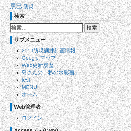
辰巳
防災
検索
サブメニュー
2019防災訓練計画情報
Google マップ
Web更新履歴
島さんの「私の水彩画」
test
MENU
ホーム
Web管理者
ログイン
Access・・(CMS)