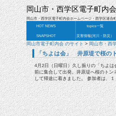
岡山市・西学区電子町内
岡山市・西学区電子町内会ホームページ・西学区連合
HOT NEWS
topics一覧
SNAPSHOT
災害情報(河川・防災）
岡山市電子町内会 のサイト
>
岡山市・西
「ちよは会」 井原堤で桜のト
4月2日（日曜日）久し振りの「ちよは
前に集合して出発。井原堤へ桜のトン
して帰途に着きました。 参加者は、１０