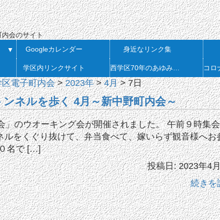
会
町内会のサイト
Googleカレンダー
身近なリンク集
▼
学区内リンクサイト
西学区70年のあゆみ 発刊
学区電子町内会
>
2023年
>
4月
>
7日
ンネルを歩く 4月～新中野町内会～
会」のウオーキング会が開催されました。 午前９時集
ネルをくぐり抜けて、弁当食べて、嫁いらず観音様へお
名で […]
投稿日: 2023年4
続きを