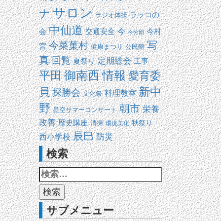
サロン
ナ
ラッコの
ラジオ体操
中仙道
交通安全
今
会
今村
今分団
写
今菜菓村
宮
健康まつり
公民館
真
回覧
定期総会
夏祭り
工事
平田
御南西
情報
愛育委
新中
員
探勝会
料理教室
文化祭
野
朝市
栄養
星空サマーコンサート
改善
歴史講座
清掃
秋祭り
環境美化
辰巳
防災
西小学校
検索
サブメニュー