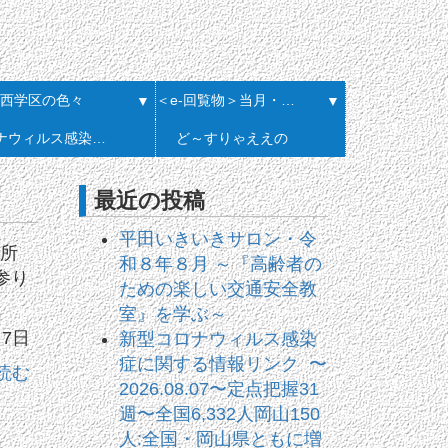
西学区の色々
＜e-回覧物＞当月・履歴一覧
▼
▼
コロナウィルス感染症に関する情報リンク
ど～すりゃええの
最近の投稿
平田いきいきサロン・令
会所
和８年８月 ～『高齢者の
参り
ための楽しい交通安全教
室』を学ぶ～
月7日
新型コロナウィルス感染
症に関する情報リンク 〜
読む
2026.08.07〜定点把握31
週〜全国6,332人岡山150
人:全国・岡山県ともに増