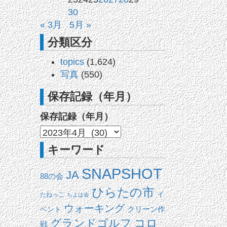
30
« 3月
5月 »
分類区分
topics
(1,624)
写真
(550)
保存記録（年月）
保存記録（年月）
キーワード
SNAPSHOT
JA
88の会
ひらたの市
イ
たねっこ
ちよは会
ウォーキング
ベント
クリーン作
コロ
グランドゴルフ
戦