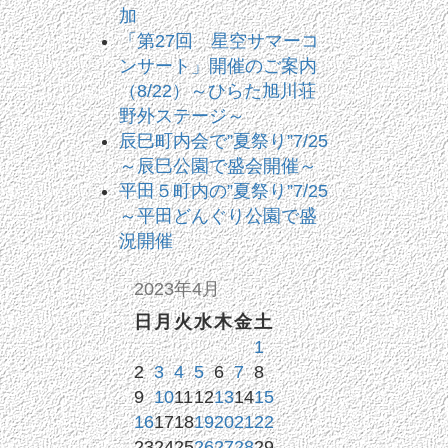
加
「第27回 星空サマーコ
ンサート」開催のご案内
（8/22）～ひらた旭川荘
野外ステージ～
辰巳町内会で”夏祭り”7/25
～辰巳公園で盛会開催～
平田５町内の”夏祭り”7/25
～平田どんぐり公園で盛
況開催
2023年4月
日
月
火
水
木
金
土
1
2
3
4
5
6
7
8
9
10
11
12
13
14
15
16
17
18
19
20
21
22
23
24
25
26
27
28
29