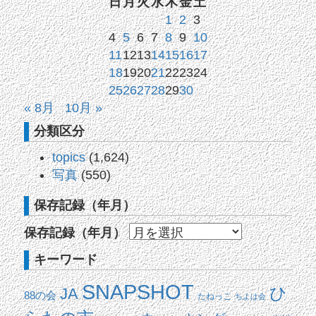
日
月
火
水
木
金
土
1
2
3
4
5
6
7
8
9
10
11
12
13
14
15
16
17
18
19
20
21
22
23
24
25
26
27
28
29
30
« 8月
10月 »
分類区分
topics
(1,624)
写真
(550)
保存記録（年月）
保存記録（年月）
キーワード
SNAPSHOT
ひ
JA
88の会
たねっこ
ちよは会