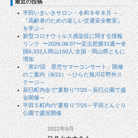
最近の投稿
平田いきいきサロン・令和８年８月 ～
『高齢者のための楽しい交通安全教室』
を学ぶ～
新型コロナウィルス感染症に関する情報
リンク 〜2026.08.07〜定点把握31週〜全
国6,332人岡山150人:全国・岡山県ともに
増加
「第27回 星空サマーコンサート」開催
のご案内（8/22）～ひらた旭川荘野外ス
テージ～
辰巳町内会で”夏祭り”7/25～辰巳公園で盛
会開催～
平田５町内の”夏祭り”7/25～平田どんぐり
公園で盛況開催
2022年9月