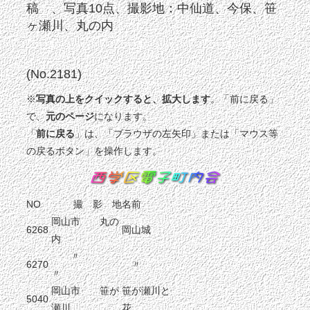
稿 、写真10点、撮影地：中仙道、今保、笹
ヶ瀬川、丸の内
(No.2181)
※
写真の上をクイックすると、拡大します
。「前に戻る」
で、
元のページ
になります。
「
前に戻る
」は、「ブラウザの左矢印」または「マウス等
の戻るボタン」を操作します。
NO
撮 影 地
名前
岡山市 丸の
6268
岡山城
内
〃
6270
〃
〃
岡山市 笹が
笹が瀬川と
5040
瀬川
花