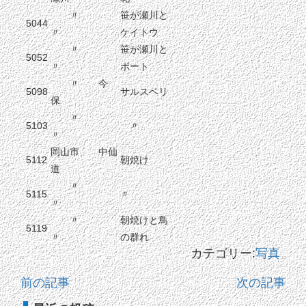
〃
笹が瀬川と
5044
〃
ケイトウ
〃
笹が瀬川と
5052
〃
ボート
〃 今
5098
サルスベリ
保
〃
5103
〃
〃
岡山市 中仙
5112
朝焼け
道
〃
5115
〃
〃
〃
朝焼けと鳥
5119
〃
の群れ
カテゴリー:
写真
前の記事
次の記事