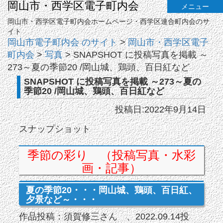
岡山市・西学区電子町内会
メニュー
岡山市・西学区電子町内会ホームページ・西学区連合町内会のサ
イト
岡山市電子町内会 のサイト
>
岡山市・西学区電子
町内会
>
写真
>
SNAPSHOT に投稿写真を掲載 ～
273～夏の季節20 /岡山城、鶏頭、百日紅など
SNAPSHOT に投稿写真を掲載 ～273～夏の
季節20 /岡山城、鶏頭、百日紅など
投稿日:2022年9月14日
スナップショット
季節の彩り （投稿写真・水彩
画・記事）
夏の季節20・・・岡山城、鶏頭、百日紅、
夕景など～・・・
作品投稿：須賀修三さん 、2022.09.14投