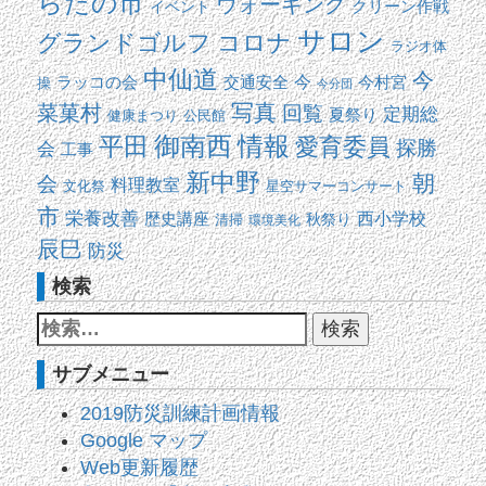
らたの市
ウォーキング
イベント
クリーン作戦
サロン
コロナ
グランドゴルフ
ラジオ体
中仙道
今
交通安全
今
ラッコの会
今村宮
操
今分団
写真
菜菓村
回覧
定期総
夏祭り
健康まつり
公民館
平田
御南西
情報
愛育委員
探勝
会
工事
新中野
朝
会
料理教室
文化祭
星空サマーコンサート
市
栄養改善
西小学校
歴史講座
清掃
秋祭り
環境美化
辰巳
防災
検索
サブメニュー
2019防災訓練計画情報
Google マップ
Web更新履歴