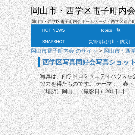
岡山市・西学区電子町内
岡山市・西学区電子町内会ホームページ・西学区連合
HOT NEWS
topics一覧
SNAPSHOT
災害情報(河川・防災）
岡山市電子町内会 のサイト
>
岡山市・西
西学区写真同好会写真ショット 
写真は、西学区コミュニティハウスを
協力を得たものです。 テーマ； 春・・
（場所）岡山 （撮影日）201 […]