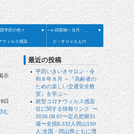
西学区の色々
＜e-回覧物＞当月・履歴一覧
▼
▼
コロナウィルス感染症に関する情報リンク
ど～すりゃええの
最近の投稿
平田いきいきサロン・令
掲示
和８年８月 ～『高齢者の
ん
ための楽しい交通安全教
室』を学ぶ～
月9日
新型コロナウィルス感染
症に関する情報リンク 〜
読む
2026.08.07〜定点把握31
週〜全国6,332人岡山150
人:全国・岡山県ともに増