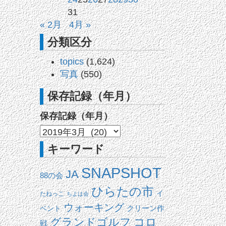
31
« 2月
4月 »
分類区分
topics
(1,624)
写真
(550)
保存記録（年月）
保存記録（年月）
キーワード
SNAPSHOT
JA
88の会
ひらたの市
イ
たねっこ
ちよは会
ウォーキング
ベント
クリーン作
コロ
グランドゴルフ
戦