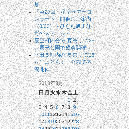
加
「第27回 星空サマーコ
ンサート」開催のご案内
（8/22）～ひらた旭川荘
野外ステージ～
辰巳町内会で”夏祭り”7/25
～辰巳公園で盛会開催～
平田５町内の”夏祭り”7/25
～平田どんぐり公園で盛
況開催
2019年3月
日
月
火
水
木
金
土
1
2
3
4
5
6
7
8
9
10
11
12
13
14
15
16
17
18
19
20
21
22
23
24
25
26
27
28
29
30