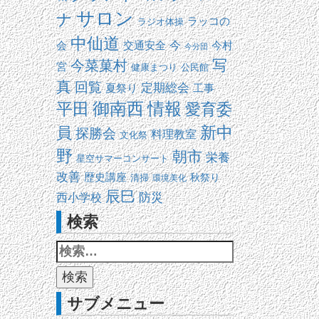
サロン
ナ
ラッコの
ラジオ体操
中仙道
交通安全
今
会
今村
今分団
写
今菜菓村
宮
健康まつり
公民館
真
回覧
定期総会
夏祭り
工事
平田
御南西
情報
愛育委
新中
員
探勝会
料理教室
文化祭
野
朝市
栄養
星空サマーコンサート
改善
歴史講座
清掃
秋祭り
環境美化
辰巳
防災
西小学校
検索
サブメニュー