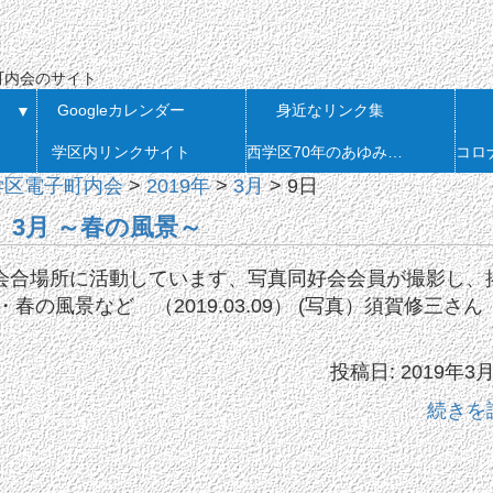
会
町内会のサイト
Googleカレンダー
身近なリンク集
▼
学区内リンクサイト
西学区70年のあゆみ 発刊
学区電子町内会
>
2019年
>
3月
>
9日
3月 ～春の風景～
会合場所に活動しています、写真同好会会員が撮影し、
春の風景など （2019.03.09） (写真）須賀修三さ
投稿日: 2019年3
続きを