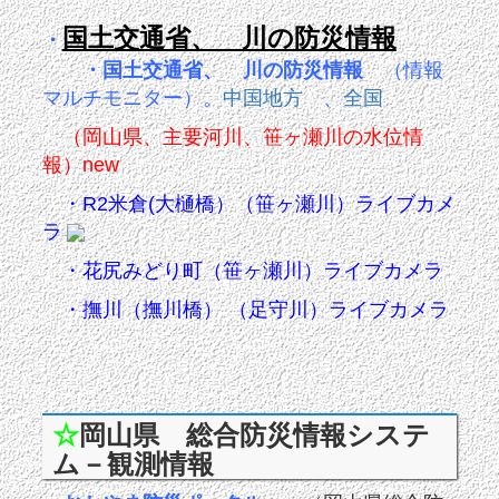
国土交通省、 川の防災情報
・
・
国土交通省、 川の防災情報
（情報
マルチモニター
）。
中国地方
、
全国
（
岡山県、主要河川、笹ヶ瀬川の水位情
報）new
・
R2米倉(大樋橋）（笹ヶ瀬川）
ライブカメ
ラ
・
花尻みどり町（笹ヶ瀬川）ライブカメラ
・
撫川（撫川橋）
（足守川）ライブカメラ
☆
岡山県 総合防災情報システ
ム－観測情報