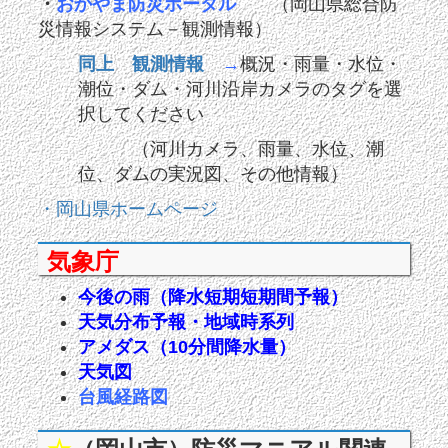
・
おかやま防災ポータル
（岡山県総合防
災情報システム－観測情報）
同上 観測情報
→
概況・雨量・水位・
潮位・ダム・河川沿岸カメラのタグを選
択してください
（河川カメラ、雨量、水位、潮
位、ダムの実況図、その他情報）
・岡山県ホームページ
気象庁
今後の雨（降水短期短期間予報）
天気分布予報・地域時系列
アメダス（10分間降水量）
天気図
台風経路図