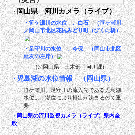
岡山県 河川カメラ（ライブ）
・
・
笹ケ瀬川の水位 、白石
（笹ヶ瀬川
／岡山市北区花尻みどり町（びくに橋）
・
足守川の水位 、今保
（岡山市北区
延友の左岸）
(@岡山県 土木部 河川課)
児島湖の水位情報 （岡山県）
・
笹ケ瀬川、足守川の流入先である児島湖
水位は、潮位により排出が決まるので重
要
・
岡山県の河川監視カメラ（ライブ）県内全
般