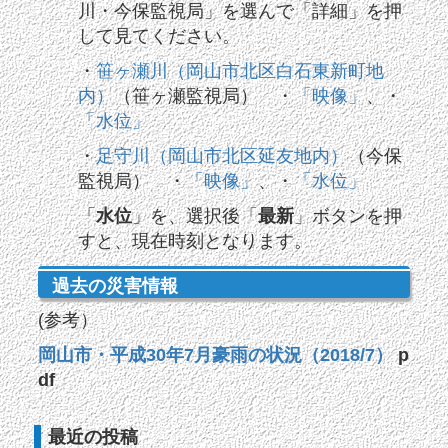
川・今保監視局」を選んで「詳細」を押
して見てください。
・
笹ヶ瀬川（岡山市北区白石東新町地
内）
（笹ヶ瀬監視局）
・
「映像」
、・
「水位」
・
足守川（岡山市北区延友地内）
（今保
監視局）
・
「映像」
、・
「水位」
「
水位
」を、選択後「
最新
」ボタンを押
すと、現在時刻となります。
過去の災害情報
(参考）
岡山市・平成30年7月豪雨の状況（2018/7）
p
df
最近の投稿