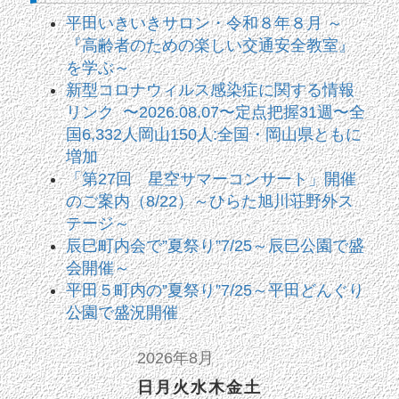
平田いきいきサロン・令和８年８月 ～
『高齢者のための楽しい交通安全教室』
を学ぶ～
新型コロナウィルス感染症に関する情報
リンク 〜2026.08.07〜定点把握31週〜全
国6,332人岡山150人:全国・岡山県ともに
増加
「第27回 星空サマーコンサート」開催
のご案内（8/22）～ひらた旭川荘野外ス
テージ～
辰巳町内会で”夏祭り”7/25～辰巳公園で盛
会開催～
平田５町内の”夏祭り”7/25～平田どんぐり
公園で盛況開催
2026年8月
日
月
火
水
木
金
土