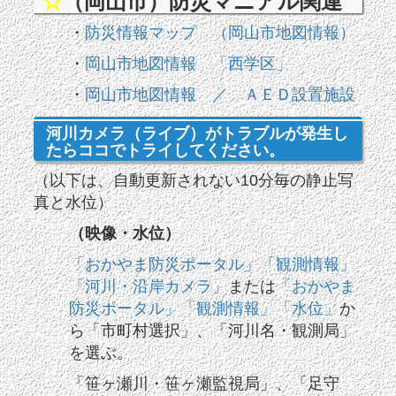
☆
（岡山市）防災マニアル関連
・
防災情報マップ （岡山市地図情報）
・
岡山市地図情報 「西学区」
・
岡山市地図情報 ／ ＡＥＤ設置施設
河川カメラ（ライブ）がトラブルが発生し
たらココでトライしてください。
（以下は、自動更新されない10分毎の静止写
真と水位）
（映像・水位）
「おかやま防災ポータル」「観測情報」
「河川・沿岸カメラ」
または
「おかやま
防災ポータル」「観測情報」「水位」
か
ら「市町村選択」、「河川名・観測局」
を選ぶ。
「笹ヶ瀬川・笹ヶ瀬監視局」、「足守