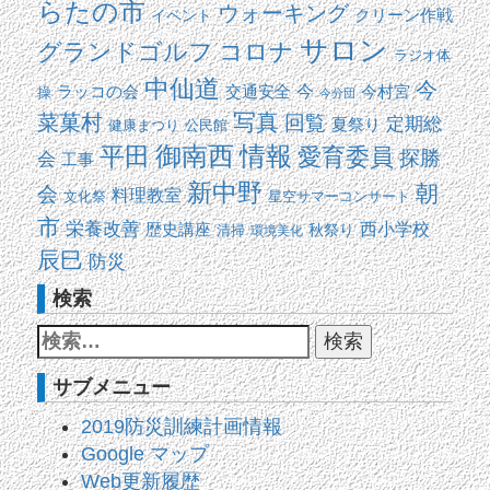
らたの市
ウォーキング
イベント
クリーン作戦
サロン
コロナ
グランドゴルフ
ラジオ体
中仙道
今
交通安全
今
ラッコの会
今村宮
操
今分団
写真
菜菓村
回覧
定期総
夏祭り
健康まつり
公民館
平田
御南西
情報
愛育委員
探勝
会
工事
新中野
朝
会
料理教室
文化祭
星空サマーコンサート
市
栄養改善
西小学校
歴史講座
清掃
秋祭り
環境美化
辰巳
防災
検索
サブメニュー
2019防災訓練計画情報
Google マップ
Web更新履歴