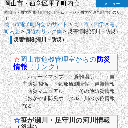
岡山市・西学区電子町内会
メニュー
岡山市・西学区電子町内会ホームページ・西学区連合町内会のサ
イト
岡山市電子町内会 のサイト
>
岡山市・西学区電子
町内会
>
身近なリンク集
>
災害情報(河川・防災）
災害情報(河川・防災）
☆
岡山市危機管理室からの
防災
情報
（リンク）
・ハザードマップ ・避難場所 ・自
主防災関係 ・気象観測情報、避難情報
・防災マニュアル ・その他防災情報
（おかやま防災ポータル、川の水位情報
など
☆
笹が瀬川・足守川の河川情報
（災害）