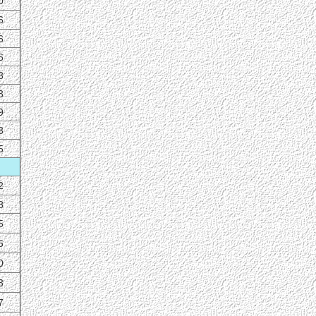
0
6
6
6
8
3
9
3
5
2
8
5
5
0
3
7