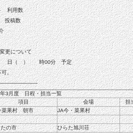
ト 利用数
 投稿数
介
変更について
 日（ ） 時00分 予定
不可。
———————–
8年3月度 日程・担当一覧
項目
会場
担
今菜果村 朝市
JA今・菜果村
らたの市
ひらた旭川荘