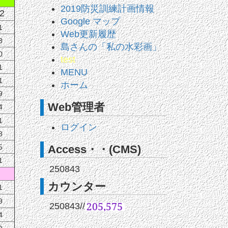
2019防災訓練計画情報
2
Google マップ
1
Web更新履歴
3
島さんの「私の水彩画」
0
test
1
MENU
1
ホーム
9
Web管理者
4
1
ログイン
8
Access・・(CMS)
5
1
250843
カウンター
1
9
250843
//
4