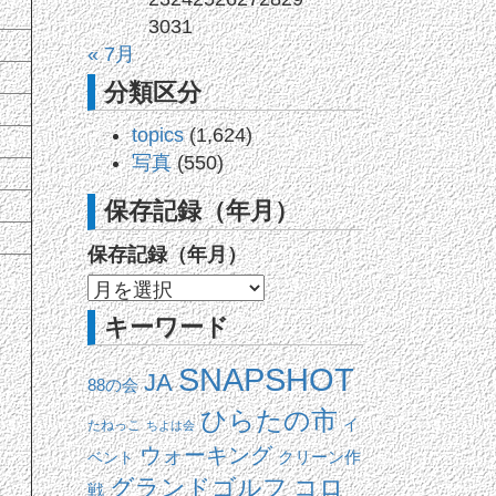
30
31
« 7月
分類区分
topics
(1,624)
写真
(550)
保存記録（年月）
保存記録（年月）
キーワード
SNAPSHOT
JA
88の会
ひらたの市
イ
たねっこ
ちよは会
ウォーキング
ベント
クリーン作
コロ
グランドゴルフ
戦