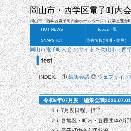
岡山市・西学区電子町内
岡山市・西学区電子町内会ホームページ・西学区連合
HOT NEWS
topics一覧
SNAPSHOT
災害情報(河川・防災）
岡山市電子町内会 のサイト
>
岡山市・西
test
INDEX; ①
編集会議
②
ウェブサイト
令和8年07月度 編集会議
2026.07
１）7月度日程、担当
２）各地区・町内・各種団体の行
３）電子町内会利用状況