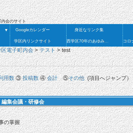
会
町内会のサイト
Googleカレンダー
身近なリンク集
▼
学区内リンクサイト
西学区70年のあゆみ 発刊
学区電子町内会
>
テスト
>
test
利用数
③
投稿数
④
会計
⑤
その他
(項目へジャンプ）
.01 編集会議・研修会
事の掌握