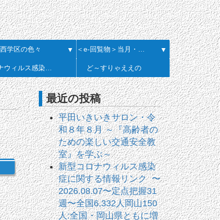
西学区の色々
＜e-回覧物＞当月・履歴一覧
▼
▼
コロナウィルス感染症に関する情報リンク
ど～すりゃええの
最近の投稿
平田いきいきサロン・令
和８年８月 ～『高齢者の
ための楽しい交通安全教
室』を学ぶ～
新型コロナウィルス感染
症に関する情報リンク 〜
2026.08.07〜定点把握31
週〜全国6,332人岡山150
人:全国・岡山県ともに増