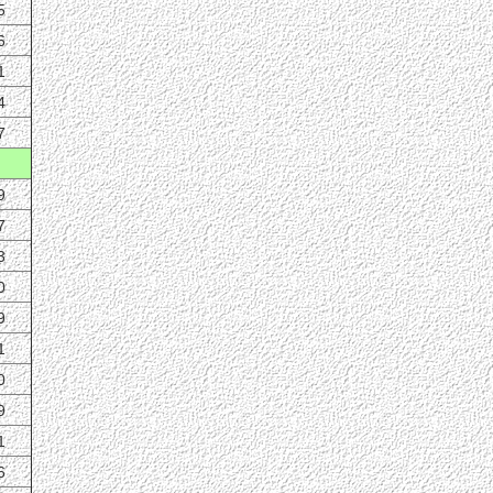
5
6
1
4
7
9
7
3
0
9
1
0
9
1
6