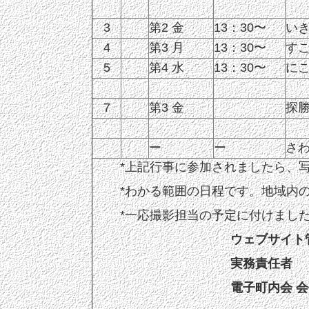
3
第2 金
13：30〜
い
4
第3 月
13：30〜
す
5
第4 水
13：30〜
に
7
第3 金
探
ー
ー
さ
*上記行事に参加されましたら、
*わかる範囲の日程です。地域内
*一応撮影担当の予定に付けまし
ウェブサイト
実務責任者
電子町内会 