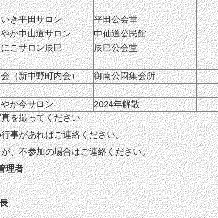
きいき平田サロン
平田公会堂
こやか中山道サロン
中仙道公民館
こにこサロン辰巳
辰巳公会堂
勝会（新中野町内会）
御南公園集会所
わやか今サロン
2024年解散
写真を撮ってください
の行事があればご連絡ください。
たが、不参加の場合はご連絡ください。
管理者
会長