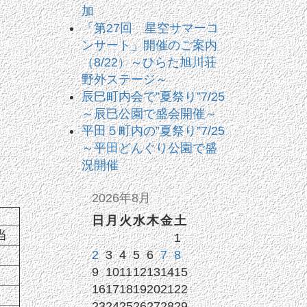
加
「第27回 星空サマーコ
ンサート」開催のご案内
（8/22）～ひらた旭川荘
野外ステージ～
辰巳町内会で”夏祭り”7/25
～辰巳公園で盛会開催～
平田５町内の”夏祭り”7/25
～平田どんぐり公園で盛
況開催
2026年8月
日
月
火
水
木
金
土
当
1
2
3
4
5
6
7
8
9
10
11
12
13
14
15
16
17
18
19
20
21
22
23
24
25
26
27
28
29