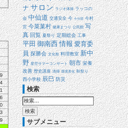
サロン
ナ
ラッコの
ラジオ体操
中仙道
交通安全
今
会
今村
今分団
写
今菜菓村
宮
健康まつり
公民館
真
回覧
定期総会
夏祭り
工事
平田
御南西
情報
愛育委
新中
員
探勝会
料理教室
文化祭
野
朝市
栄養
星空サマーコンサート
改善
歴史講座
清掃
秋祭り
環境美化
9
辰巳
防災
西小学校
4
検索
1
6
0
3
9
サブメニュー