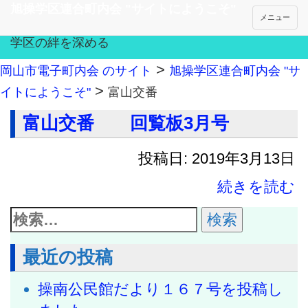
旭操学区連合町内会 "サイトにようこそ"
メニュー
学区の絆を深める
>
岡山市電子町内会 のサイト
旭操学区連合町内会 "サ
>
イトにようこそ"
富山交番
富山交番 回覧板3月号
投稿日: 2019年3月13日
続きを読む
最近の投稿
操南公民館だより１６７号を投稿し