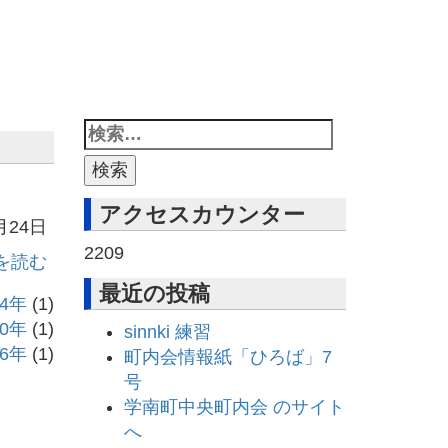
アクセスカウンター
月24日
2209
を読む
最近の投稿
24年
(1)
20年
(1)
sinnki 練習
16年
(1)
町内会情報紙「ひろば」7
号
学南町中央町内会 のサイト
へ