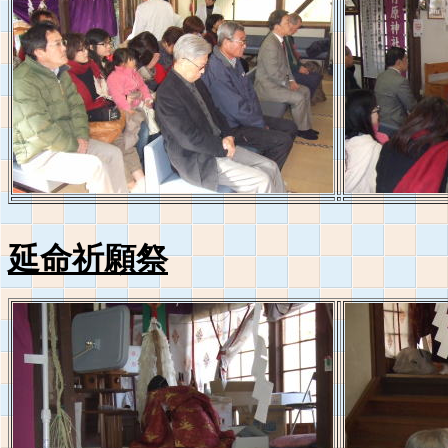
延命祈願祭