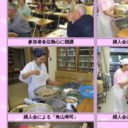
参加者各位熱心に聴講
婦人会
婦人会による「角山寿司」
婦人会