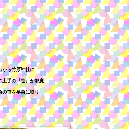
点から竹原神社に
の土手の『笹』が邪魔
角の笹を早急に取り