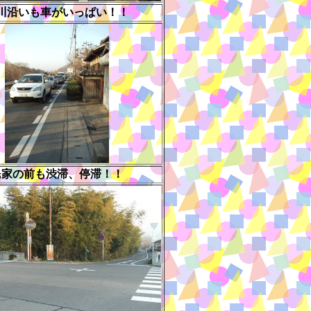
川沿いも車がいっぱい！！
民家の前も渋滞、停滞！！