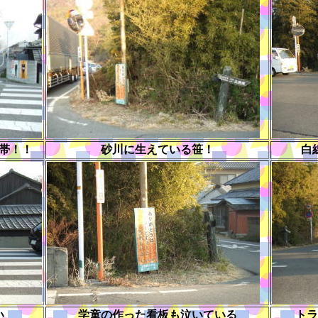
帯！！
砂川に生えている笹！
白
い
学童の作った看板も泣いている
トラ