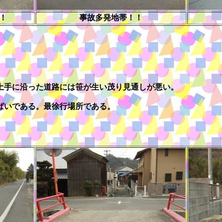
！
事故多発地帯！！
土手に沿った道路には笹が生い茂り見通しが悪い。
ぱいである。最徐行場所である。