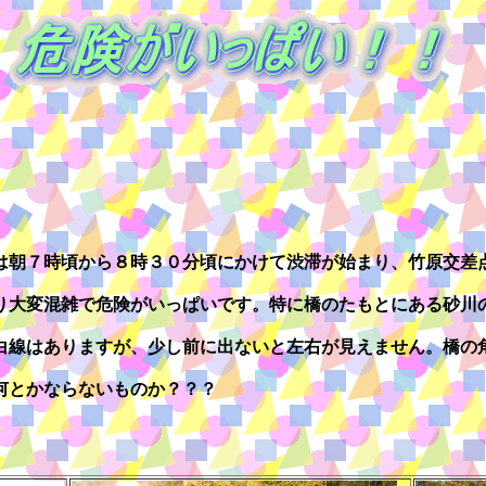
は朝７時頃から８時３０分頃にかけて渋滞が始まり、竹原交差
り大変混雑で危険がいっぱいです。特に橋のたもとにある砂川
白線はありますが、少し前に出ないと左右が見えません。橋の
何とかならないものか？？？