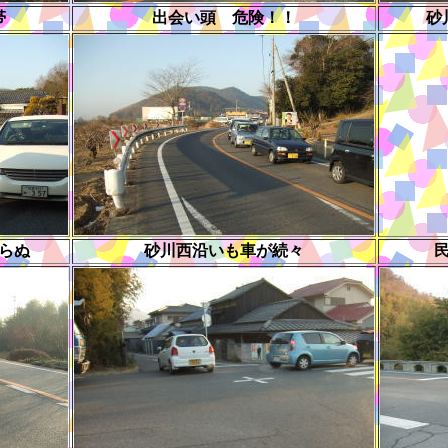
帯
出会い頭 危険！！
砂
らぬ
砂川西沿いも車が続々