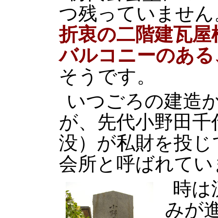
つ残っていません
折衷の二階建瓦屋
バルコニーのある
そうです。
いつごろの建造
が、先代小野田千
没）が私財を投じ
会所と呼ばれてい
時は
みが