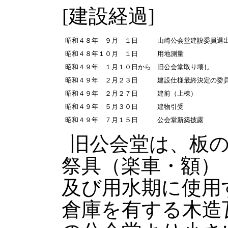
[建設経過]
昭和４８年 ９月 １日
山崎公会堂建設委員選
昭和４８年１０月 １日
用地測量
昭和４９年 １月１０日から
旧公会堂取り壊し
昭和４９年 ２月２３日
建設仕様最終決定の委
昭和４９年 ２月２７日
建前（上棟）
昭和４９年 ５月３０日
建物引受
昭和４９年 ７月１５日
公会堂新築披露
旧公会堂は、板
祭具（楽車・額）
及び用水期に使用
倉庫を有する木造