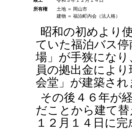
竣工
令和３年１２月１４日
所有権
土地 ＝ 岡山市
建物 ＝ 福泊町内会（法人格）
昭和の初めより
ていた福泊バス停
場」が手狭になり
員の拠出金により
会堂」が建築され
その後４６年が
だことから建て替
１２月１４日に完