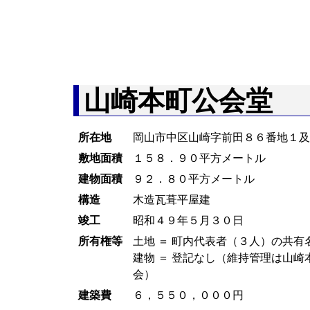
山崎本町公会堂
所在地
岡山市中区山崎字前田８６番地１
敷地面積
１５８．９０平方メートル
建物面積
９２．８０平方メートル
構造
木造瓦葺平屋建
竣工
昭和４９年５月３０日
所有権等
土地 ＝ 町内代表者（３人）の共有
建物 ＝ 登記なし（維持管理は山崎
会）
建築費
６，５５０，０００円