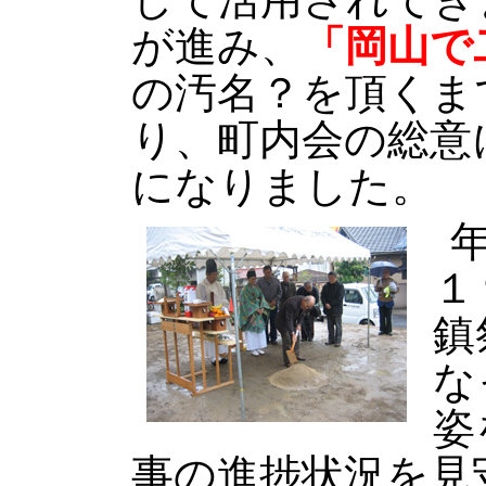
が進み、
「岡山で
の汚名？を頂くま
り、町内会の総意
になりました。
１
鎮
な
姿
事の進捗状況を見