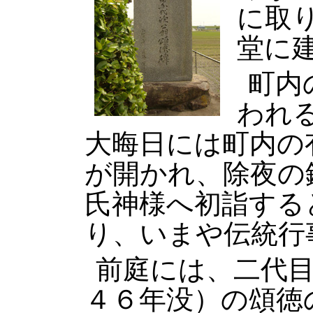
に取
堂に
町内
われ
大晦日には町内の
が開かれ、除夜の
氏神様へ初詣する
り、いまや伝統行
前庭には、二代
４６年没）の頌徳