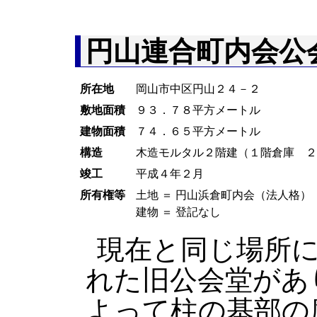
円山連合町内会公
所在地
岡山市中区円山２４－２
敷地面積
９３．７８平方メートル
建物面積
７４．６５平方メートル
構造
木造モルタル２階建（１階倉庫 
竣工
平成４年２月
所有権等
土地 ＝ 円山浜倉町内会（法人格）
建物 ＝ 登記なし
現在と同じ場所
れた旧公会堂があ
よって柱の基部の