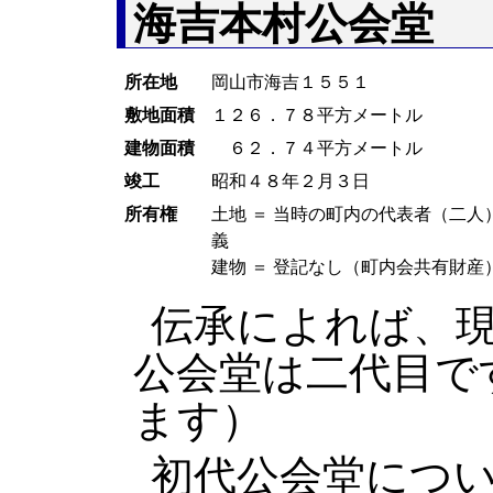
海吉本村公会堂
所在地
岡山市海吉１５５１
敷地面積
１２６．７８平方メートル
建物面積
６２．７４平方メートル
竣工
昭和４８年２月３日
所有権
土地 ＝ 当時の町内の代表者（二人
義
建物 ＝ 登記なし（町内会共有財産
伝承によれば、
公会堂は二代目で
ます）
初代公会堂につ