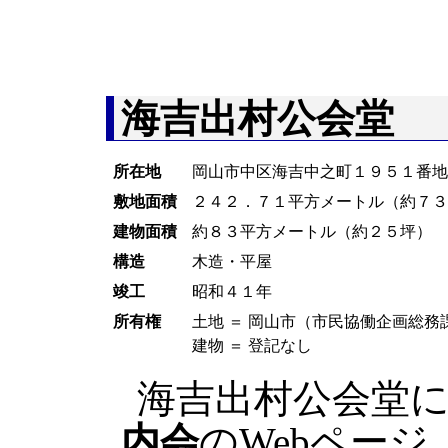
海吉出村公会堂
所在地
岡山市中区海吉中之町１９５１番
敷地面積
２４２．７１平方メートル（約７
建物面積
約８３平方メートル（約２５坪）
構造
木造・平屋
竣工
昭和４１年
所有権
土地 ＝ 岡山市（市民協働企画総務
建物 ＝ 登記なし
海吉出村公会堂
内会
のWebページ