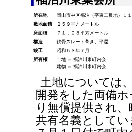
所在地
岡山市中区福泊（字東二反地）１
敷地面積
２５９平方メートル
床面積
７１．２８平方メートル
構造
鉄骨スレート葺き、平屋
竣工
昭和５３年７月
所有権
土地 ＝ 福泊川東町内会
建物 ＝ 福泊川東町内会
土地については
開発をした両備ホ
り無償提供され、
共有名義としてい