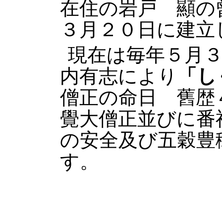
在住の岩戸 顯の
３月２０日に建立
現在は毎年５月
内有志により
「し
僧正の命日 舊歴
覺大僧正並びに番
の安全及び五穀豊
す。