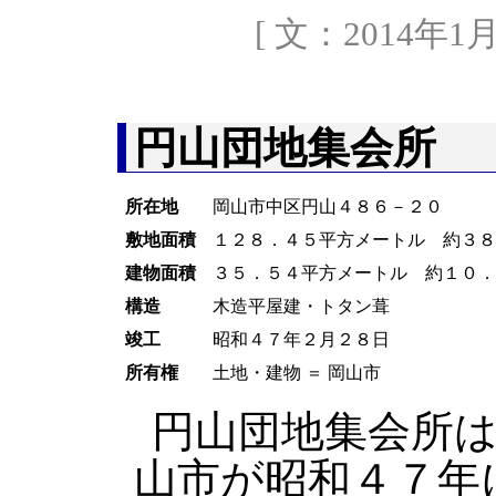
[ 文：2014年1
円山団地集会所
所在地
岡山市中区円山４８６－２０
敷地面積
１２８．４５平方メートル 約３
建物面積
３５．５４平方メートル 約１０
構造
木造平屋建・トタン葺
竣工
昭和４７年２月２８日
所有権
土地・建物 ＝ 岡山市
円山団地集会所
山市が昭和４７年