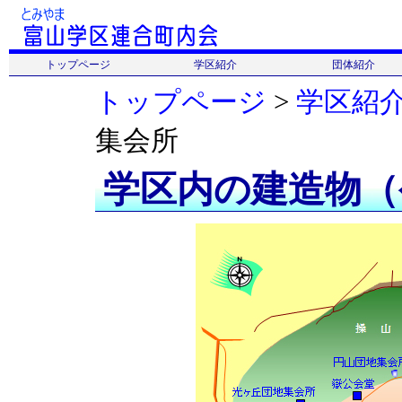
トップページ
学区紹介
団体紹介
トップページ
更新情報
会長あいさつ
連合町内会
学区紹介
名所・旧跡
学区のマップ
団体名一覧
富山学区体育協会
富山スポーツ少年団
富山スポーツクラブ
トップページ
>
学区紹
集会所
学区内の建造物（