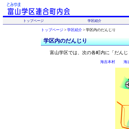
トップページ
学区紹介
トップページ
更新情報
会長あいさつ
連合町内会
学区紹介
名所・旧跡
学区のマップ
トップページ
>
学区紹介
> 学区内のだんじり
学区内のだんじり
富山学区では、次の各町内に「だんじ
海吉本村
海