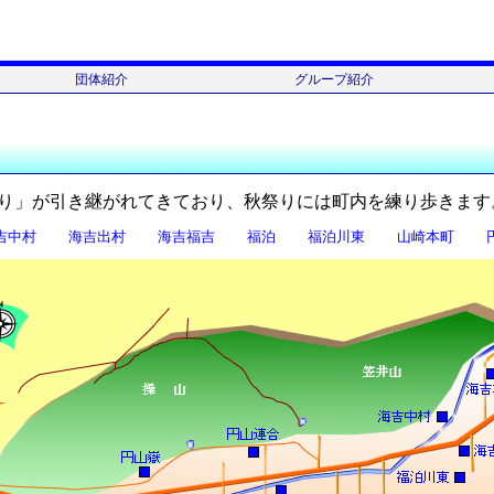
団体紹介
グループ紹介
団体名一覧
富山学区体育協会
富山スポーツ少年団
富山スポーツクラブ
グループ一覧
子ども会
老人クラブ
いきいきサロン
地域ボランティア
スポーツ同好会
文化活動同好会
その他のグループ
とみ
り」が引き継がれてきており、秋祭りには町内を練り歩きます
吉中村
海吉出村
海吉福吉
福泊
福泊川東
山崎本町