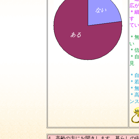
広
＊
す
て
＊
い
＊
＊
見
＊
＊
＊
＊
ン
4 高齢の方にお聞きします。暮らしの