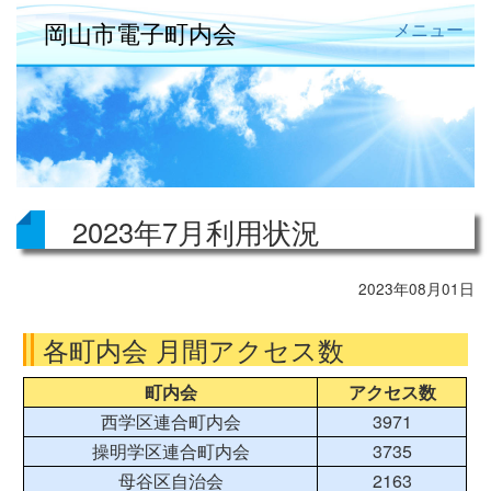
岡山市電子町内会
メニュー
2023年7月利用状況
2023年08月01日
各町内会 月間アクセス数
町内会
アクセス数
西学区連合町内会
3971
操明学区連合町内会
3735
母谷区自治会
2163