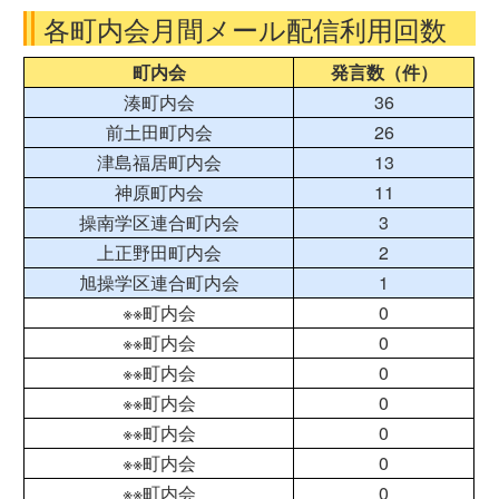
各町内会月間メール配信利用回数
町内会
発言数（件）
湊町内会
36
前土田町内会
26
津島福居町内会
13
神原町内会
11
操南学区連合町内会
3
上正野田町内会
2
旭操学区連合町内会
1
※※町内会
0
※※町内会
0
※※町内会
0
※※町内会
0
※※町内会
0
※※町内会
0
※※町内会
0