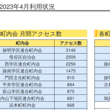
2023年4月利用状況
各町内会 月間アクセス数
各
町内会
アクセス数
操明学区連合町内会
3146
母谷区自治会
2509
西学区連合町内会
2256
操
操南学区連合町内会
1475
門田文化町町内会
910
操
平井学区連合町内会
884
古
富山学区連合町内会
875
内山下地区連合町内会
681
旭
浜本町町内会
668