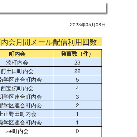
2023年05月08日
町内会月間メール配信利用回数
町内会
発言数（件）
湊町内会
23
前土田町内会
22
南学区連合町内会
5
西宝伝町内会
4
明学区連合町内会
3
都学区連合町内会
2
上正野田町内会
1
操学区連合町内会
1
※※町内会
0