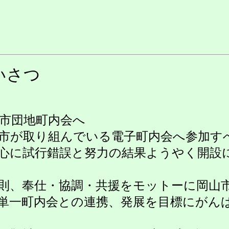
いさつ
市団地町内会へ
市が取り組んでいる電子町内会へ参加す
心に試行錯誤と努力の結果ようやく開設
則、奉仕・協調・共援をモットーに岡山
単一町内会との連携、発展を目標にがん