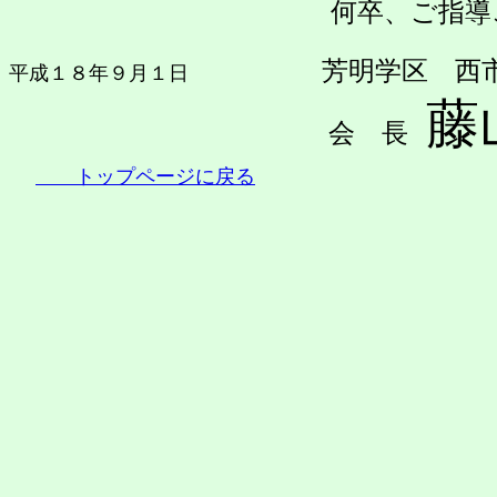
何卒、ご指導
芳明学区 西市団
平成１８年９月１日
藤
会 長
トップページに戻る