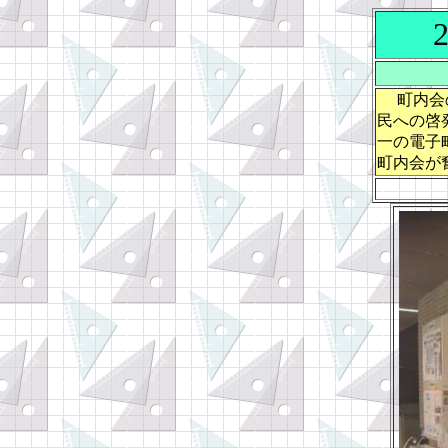
町内会の
民への啓
一の電子
町内会が