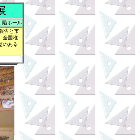
展
所１階ホール
報告と市
。全国唯
慾のある