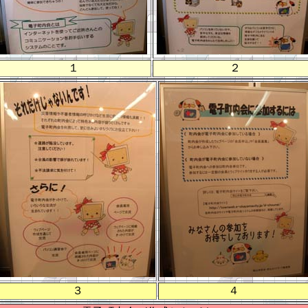
１
２
３
４