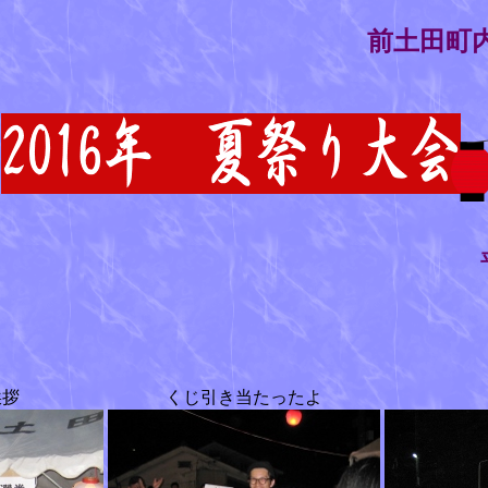
前土田町
平成2
挨拶
くじ引き当たったよ