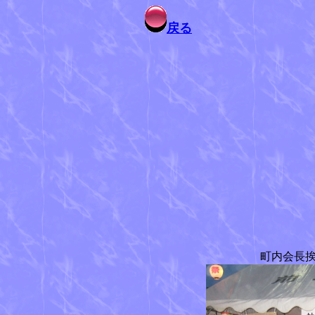
戻る
町内会長