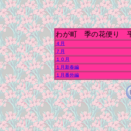
わが町 季の花便り 
４月
７月
１０月
１月新春編
１月番外編