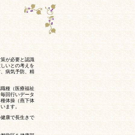
対策が必要と認識
欲しいとの考えを
防、病気予防、精
他職種（医療福祉
を毎回行いデータ
各種体操（燕下体
ています。
め健康で長生きで