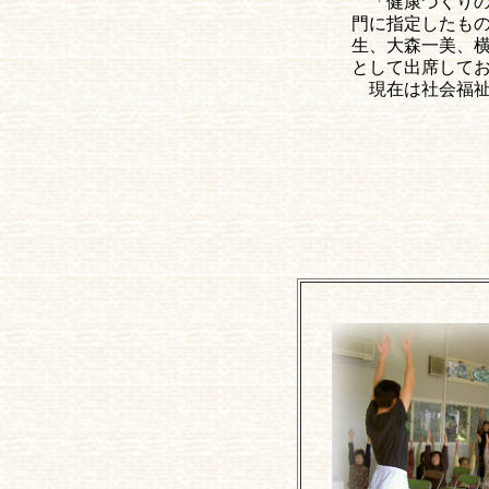
「健康づくりの
門に指定したも
生、大森一美、
として出席して
現在は社会福
古都