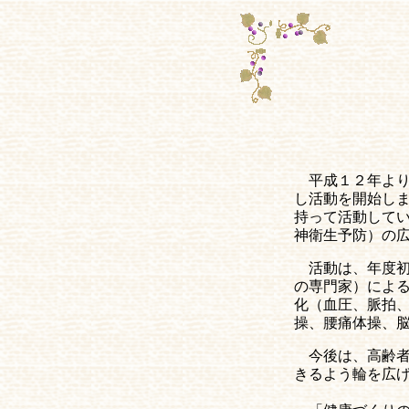
平成１２年よ
し活動を開始し
持って活動して
神衛生予防）の
活動は、年度
の専門家）によ
化（血圧、脈拍
操、腰痛体操、
今後は、高齢
きるよう輪を広