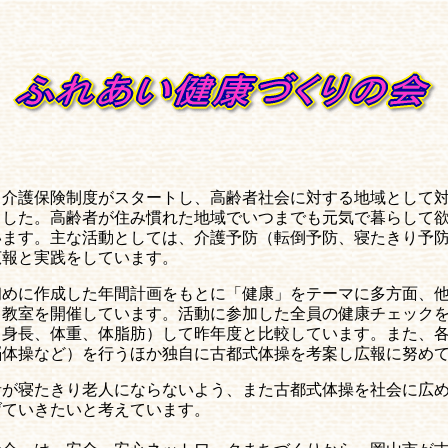
り介護保険制度がスタートし、高齢者社会に対する地域として
ました。高齢者が住み慣れた地域でいつまでも元気で暮らして
います。主な活動としては、介護予防（転倒予防、寝たきり予
広報と実践をしています。
初めに作成した年間計画をもとに「健康」をテーマに多方面、
る教室を開催しています。活動に参加した全員の健康チェック
、身長、体重、体脂肪）して昨年度と比較しています。また、
脳体操など）を行うほか独自に古都式体操を考案し広報に努め
者が寝たきり老人にならないよう、また古都式体操を社会に広
げていきたいと考えています。