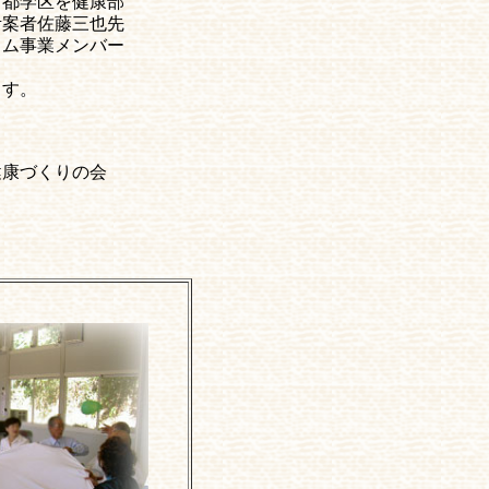
都学区を健康部
考案者佐藤三也先
ラム事業メンバー
ます。
りの会