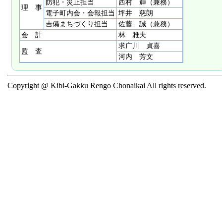
防犯・災止担当
西村 輝（兼務）
理 事
電子町内会・会報担当
坪井 慈朗
吉備まちづくり担当
佐藤 誠（兼務）
会 計
林 雅夫
求广川 貞喜
監 査
河内 芳文
Copyright @ Kibi-Gakku Rengo Chonaikai All rights reserved.