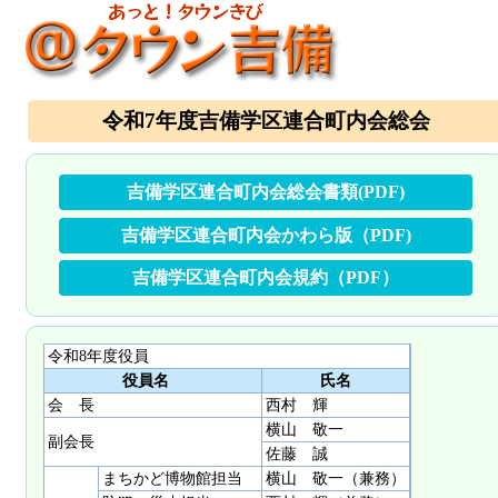
令和7年度吉備学区連合町内会総会
吉備学区連合町内会総会書類(PDF)
吉備学区連合町内会かわら版（PDF)
吉備学区連合町内会規約（PDF）
令和8年度役員
役員名
氏名
会 長
西村 輝
横山 敬一
副会長
佐藤 誠
まちかど博物館担当
横山 敬一（兼務）