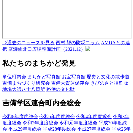
⇒過去のニュースを見る
西村 輝の防災コラム
AMDAとの連
携
庭瀬駅北口広場整備計画（2021.12）
私たちのまちかど発見
単位町内会
まちかど写真館
お宝写真館
歴史と文化の散歩道
吉備まちづくり研究会
吉備大賀蓮保存会
きびのさと復刻版
地場大師八十八箇所
路傍の文化財
吉備学区連合町内会総会
令和6年度度総会
令和5年度度総会
令和4年度度総会
令和3年
度度総会
令和2年度度総会
令和元年度度総会
平成30年度総
会
平成29年度総会
平成28年度総会
平成27年度総会
平成26年