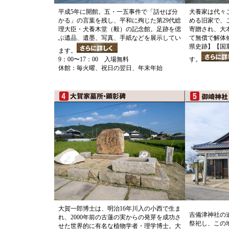
平成5年に開館。五・一五事件で「話せば分
犬養家は代々
かる」の言葉を残し、平和に殉じた第29代総
める旧家で、
理大臣・犬養木堂（毅）の記念館。足跡を偲
寄贈され、大
ぶ遺品、遺墨、写真、手紙などを展示してい
て無償で解体
県史跡】【国
ます。
9：00〜17：00 入場無料
す。
休館：毎火曜、祝日の翌日、年末年始
大賀一郎博士は、明治16年川入の小西で生ま
吉備津神社の
れ、2000年前の古蓮の実からの発芽を成功さ
祭祀し、この
せた世界的に有名な植物学者・理学博士。大