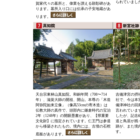
られていまし
賀家代々の墓所と、偉業を讃える顕彰碑があ
ります。墓所入り口には伝承の子安地蔵があ
ります。
天台宗東林山真如院。和銅年間（708〜714
吉備津宮の摂
年）、滋覚大師の開祖、開山。本尊の「木造
社で、今は本
阿弥陀如来立像」（像高53cmの寄木造）は
備津神社の回
伝教大師の真作で、頭部内に鎌倉時代の宝治
言われていま
2年（1248年）の開眼墨書があり、【県重要
したが、記念
文化財】に指定されています。仁王門は参道
道と鳥居が残
から移築されたもの。境内には、古墳の石棺
跡が、また境
す。
底板があります。