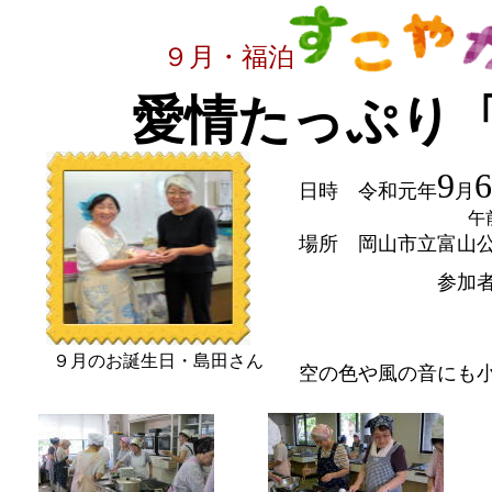
９月・福泊
愛情たっぷり
9
6
日時 令和元年
月
午前10時
場所 岡山市立富山
参加
９月のお誕生日・島田さん
空の色や風の音にも