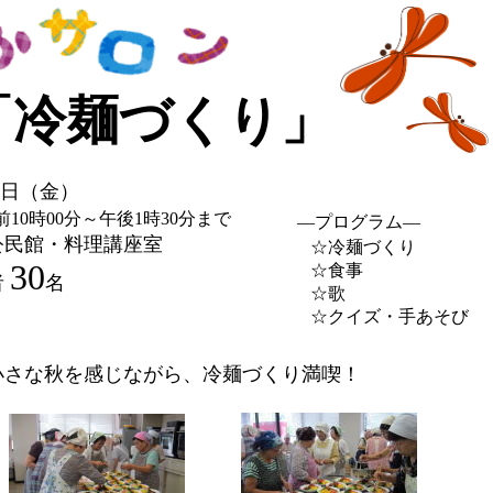
「冷麺づくり」
日（金）
00分～午後1時30分まで
―プログラム―
公民館・料理講座室
☆冷麺づくり
30
☆食事
者
名
☆歌
☆クイズ・手あそび
小さな秋を感じながら、冷麺づくり満喫！