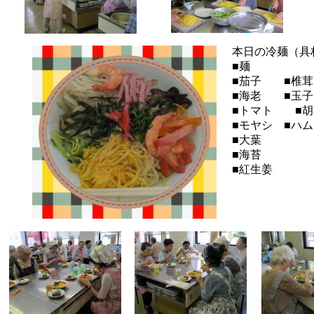
本日の冷麺（具
■麺
■茄子 ■椎茸
■海老 ■玉子
■トマト ■胡
■モヤシ ■ハム
■大葉
■海苔
■紅生姜