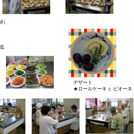
材）
瓜
デザート
★ロールケーキ
ピオーネ
と