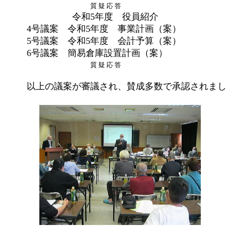
質 疑 応 答
令和5年度 役員紹介
4号議案 令和5年度 事業計画（案）
5号議案 令和5年度 会計予算（案）
6号議案 簡易倉庫設置計画（案）
質 疑 応 答
以上の議案が審議され、賛成多数で承認されま