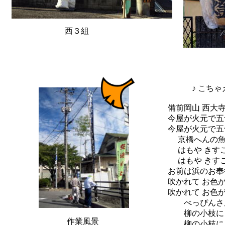
西３組
♪ こちゃ
備前岡山 西大
今屋が火元で五
今屋が火元で五
京橋へんの魚
はもや きすご
はもや きすご
お前は浜のお奉
吹かれて お色
吹かれて お色
べっぴんさん
柳の小枝に 
作業風景
柳の小枝に ち