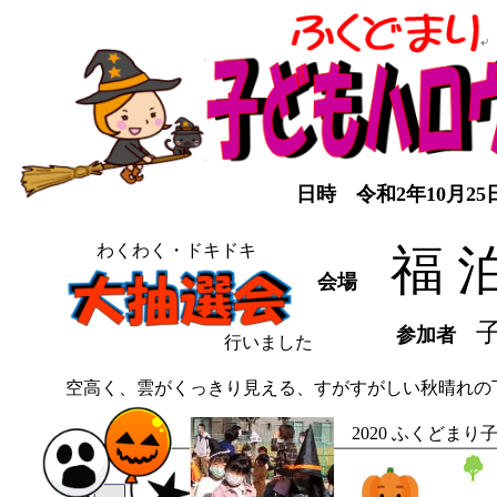
日時 令和2年10月2
わくわく・ドキドキ
福 
会場
参加者
行いました
空高く、雲がくっきり見える、すがすがしい秋晴れの
2020 ふくどま