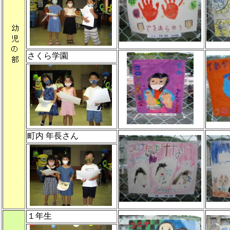
さくら学園
町内 年長さん
１年生