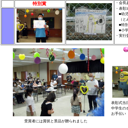
・会
特別賞
・表彰
■幼児
（とみ
■特別
■小学
・実行
表彰式当
中学生の
お手伝い
受賞者には賞状と景品が贈られました