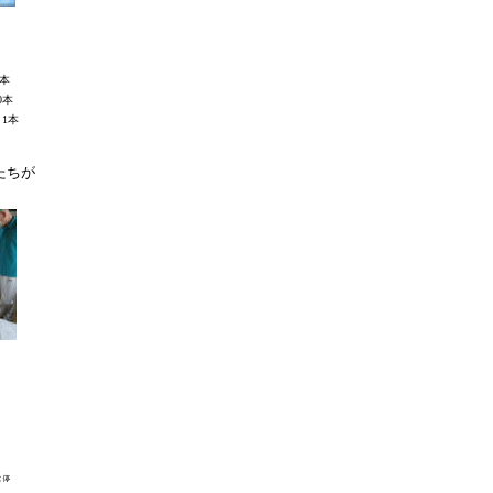
0本
0本
1本
たちが