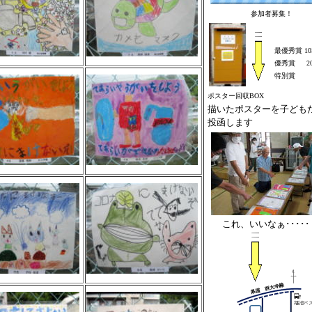
参加者募集！
最優秀賞 1
優秀賞 2
特別賞 
ポスター回収BOX
描いたポスターを子ども
投函します
これ、いいなぁ･････