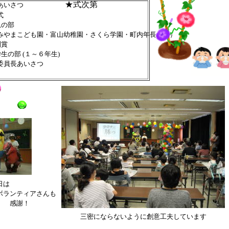
★式次第
長あいさつ
式
の部
やまこども園・富山幼稚園・さくら学園・町内年長さん）
賞
生の部 (１～６年生)
委員長あいさつ
日は
ボランティアさんも
 感謝！
三密にならないように創意工夫しています