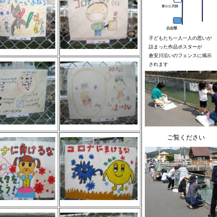
子どもたち一人一人の思いが
詰まった作品ポスターが
倉安川沿いのフェンスに掲示
されます
ご覧ください