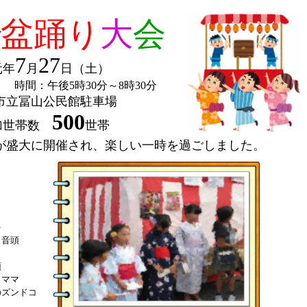
会
盆
踊り
大
会
7
27
元年
月
日（土）
時間：午後5時30分～8時30分
市立冨山公民館駐車場
500
帯数
世帯
が盛大に開催され、楽しい一時を過ごしました。
ゃ
こ音頭
頭
・ママ
のズンドコ