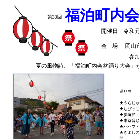
福泊町内
第33回
開催日 令和
会 場 岡山
参加世
夏の風物詩、「福泊町内会盆踊り大会」
踊り曲
★うらじ
★ちびっ
★炭坑節
★東京音
★バハマ
★きよし
節