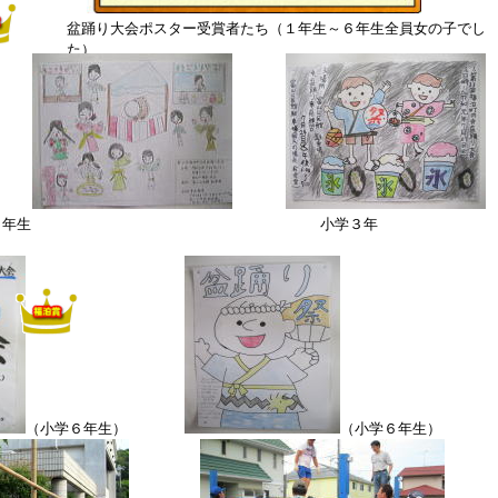
盆踊り大会ポスター受賞者たち（１年生～６年生全員女の子でし
た）
２年生 小学３年
生
（小学６年生）
（小学６年生）