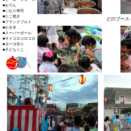
■おでん
■いなり寿司
■たこ焼き
どのブース
■フランクフルト
■かき氷
■スーパーボール
■サイコロコロコロ
■ヨーヨ吊り
■子どもくじ