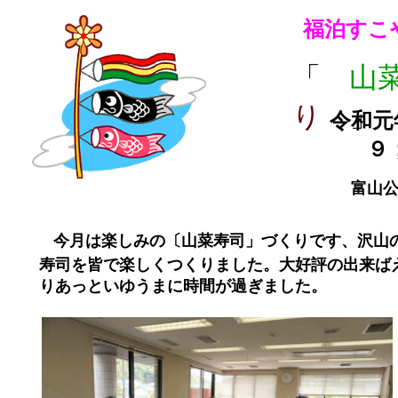
福泊すこ
「
山
り
」
令和元年5
９
富山公民館
今月は楽しみの〔山菜寿司」づくりです、沢山
寿司を
皆で楽しくつくりました。大好評の出来ば
りあっといゆうまに時間が過ぎました。