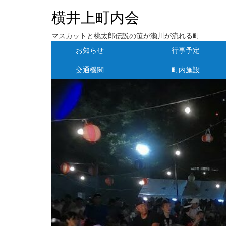
横井上町内会
マスカットと桃太郎伝説の笹が瀬川が流れる町
お知らせ
行事予定
交通機関
町内施設