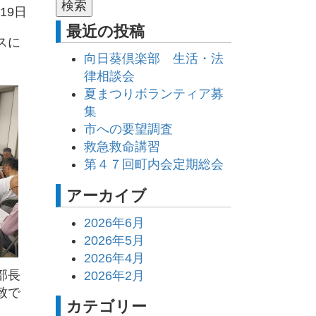
19日
最近の投稿
スに
向日葵倶楽部 生活・法
律相談会
夏まつりボランティア募
集
市への要望調査
救急救命講習
第４７回町内会定期総会
アーカイブ
2026年6月
2026年5月
2026年4月
部長
2026年2月
致で
カテゴリー