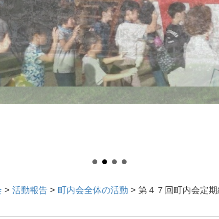
会
>
活動報告
>
町内会全体の活動
>
第４７回町内会定期