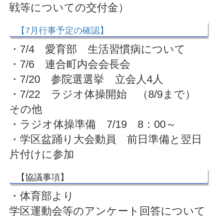
戦等についての交付金）
【7月行事予定の確認】
・7/4 愛育部 生活習慣病について
・7/6 連合町内会会長会
・7/20 参院選選挙 立会人4人
・7/22 ラジオ体操開始 （8/9まで）
その他
・ラジオ体操準備 7/19 8：00～
・学区盆踊り大会動員 前日準備と翌日
片付けに参加
【協議事項】
・体育部より
学区運動会等のアンケート回答について