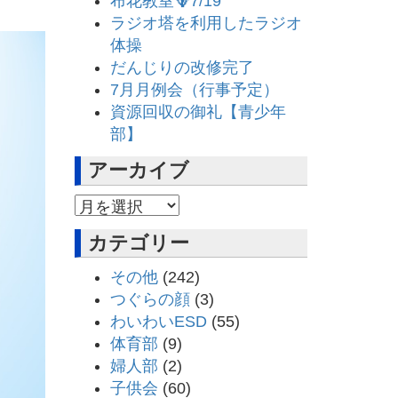
布花教室🪻7/19
ラジオ塔を利用したラジオ
体操
だんじりの改修完了
7月月例会（行事予定）
資源回収の御礼【青少年
部】
アーカイブ
アーカイブ
カテゴリー
その他
(242)
つぐらの顔
(3)
わいわいESD
(55)
体育部
(9)
婦人部
(2)
子供会
(60)