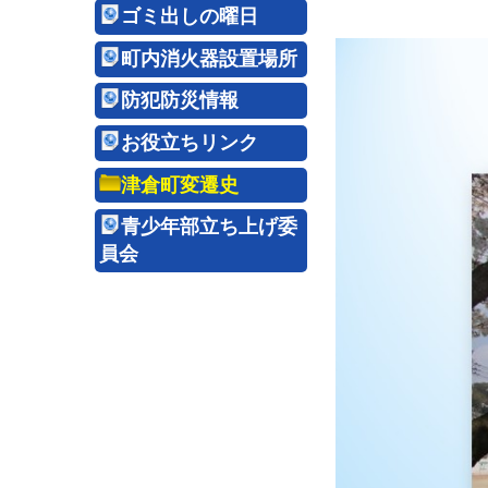
ゴミ出しの曜日
町内消火器設置場所
防犯防災情報
お役立ちリンク
津倉町変遷史
青少年部立ち上げ委
員会