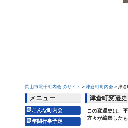
岡山市電子町内会 のサイト
>
津倉町町内会
>
津倉
メニュー
津倉町変遷史
こんな町内会
この変遷史は、平
方々が編集したも
年間行事予定