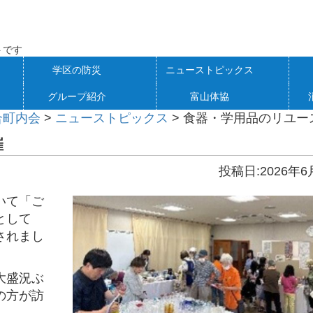
トです
学区の防災
ニューストピックス
グループ紹介
富山体協
合町内会
>
ニューストピックス
>
食器・学用品のリユー
催
投稿日:2026年6
いて「ご
として
されまし
大盛況ぶ
の方が訪