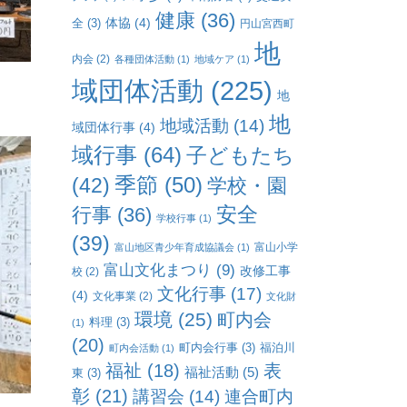
健康
(36)
体協
(4)
全
(3)
円山宮西町
地
内会
(2)
各種団体活動
(1)
地域ケア
(1)
域団体活動
(225)
地
地
地域活動
(14)
域団体行事
(4)
域行事
(64)
子どもたち
(42)
季節
(50)
学校・園
行事
(36)
安全
学校行事
(1)
(39)
富山小学
富山地区青少年育成協議会
(1)
富山文化まつり
(9)
改修工事
校
(2)
文化行事
(17)
(4)
文化事業
(2)
文化財
環境
(25)
町内会
料理
(3)
(1)
(20)
町内会行事
(3)
福泊川
町内会活動
(1)
福祉
(18)
表
福祉活動
(5)
東
(3)
彰
(21)
連合町内
講習会
(14)