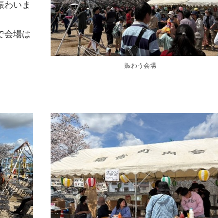
賑わいま
で会場は
賑わう会場