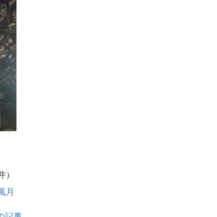
井）
風月
の記事