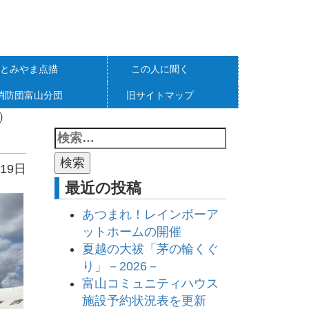
とみやま点描
この人に聞く
消防団富山分団
旧サイトマップ
）
19日
最近の投稿
あつまれ！レインボーア
ットホームの開催
夏越の大祓「茅の輪くぐ
り」－2026－
富山コミュニティハウス
施設予約状況表を更新