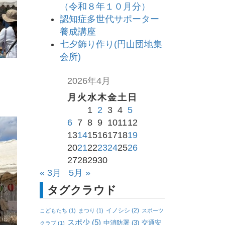
（令和８年１０月分）
認知症多世代サポーター
養成講座
七夕飾り作り(円山団地集
会所)
2026年4月
月
火
水
木
金
土
日
1
2
3
4
5
6
7
8
9
10
11
12
13
14
15
16
17
18
19
20
21
22
23
24
25
26
27
28
29
30
« 3月
5月 »
タグクラウド
イノシシ
(2)
こどもたち
(1)
まつり
(1)
スポーツ
スポ少
(5)
中消防署
(3)
交通安
クラブ
(1)