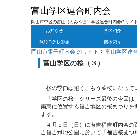
富山学区連合町内会
岡山市中区の富山（とみやま）学区連合町内会のサイ
お知らせ
学区紹介
施設予約状況表
団体紹介
岡山市電子町内会 のサイト
>
富山学区連
富山学区の桜（３）
桜の季節は短く、もう葉桜になって
「学区の桜」シリーズ最後の今回は
南東に位置する福吉地区の桜まつりを
ます。
４月５日（日）に海吉福吉町内会の
吉福吉緑地公園に於いて
「福吉桜まつ