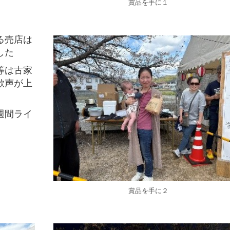
賞品を手に１
る売店は
した
等は古家
歓声が上
週間ライ
賞品を手に２