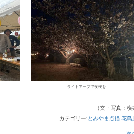
ライトアップで夜桜を
（文・写真：横
カテゴリー:
とみやま点描
花鳥
次