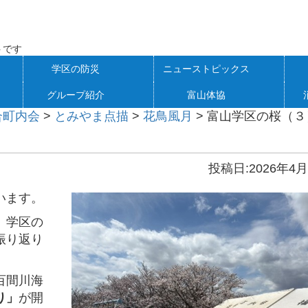
トです
学区の防災
ニューストピックス
グループ紹介
富山体協
合町内会
>
とみやま点描
>
花鳥風月
>
富山学区の桜（３
投稿日:2026年4月
います。
、学区の
振り返り
百間川海
り」
が開